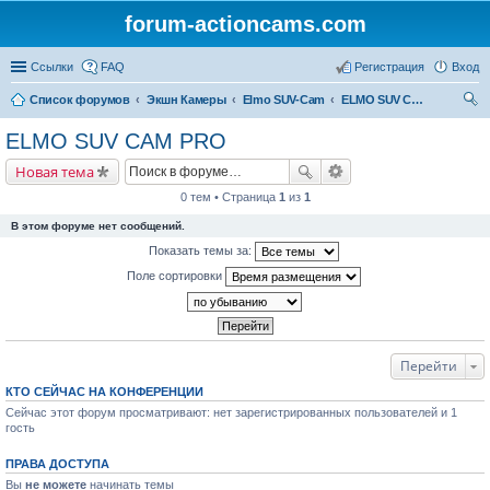
forum-actioncams.com
Ссылки
FAQ
Регистрация
Вход
Список форумов
Экшн Камеры
Elmo SUV-Cam
ELMO SUV CAM PRO
ои
ELMO SUV CAM PRO
ск
Новая тема
0 тем • Страница
1
из
1
В этом форуме нет сообщений.
Показать темы за:
Поле сортировки
Перейти
КТО СЕЙЧАС НА КОНФЕРЕНЦИИ
Сейчас этот форум просматривают: нет зарегистрированных пользователей и 1
гость
ПРАВА ДОСТУПА
Вы
не можете
начинать темы