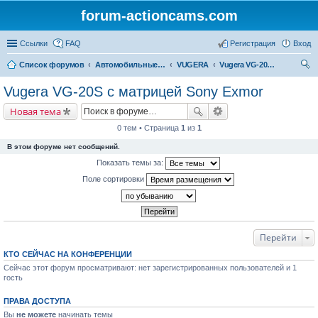
forum-actioncams.com
Ссылки
FAQ
Регистрация
Вход
Список форумов
Автомобильные видеорегистраторы
VUGERA
Vugera VG-20S с матрицей Sony Exmor
ои
Vugera VG-20S с матрицей Sony Exmor
ск
Новая тема
0 тем • Страница
1
из
1
В этом форуме нет сообщений.
Показать темы за:
Поле сортировки
Перейти
КТО СЕЙЧАС НА КОНФЕРЕНЦИИ
Сейчас этот форум просматривают: нет зарегистрированных пользователей и 1
гость
ПРАВА ДОСТУПА
Вы
не можете
начинать темы