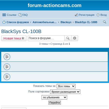
forum-actioncams.com
Ссылки
FAQ
Регистрация
Вход
Список форумов
Автомобильные видеорегистраторы
Blacksys
BlackSys CL-100B
ои
BlackSys CL-100B
ск
Новая тема
3 темы • Страница
1
из
1
Показать темы за:
Поле сортировки