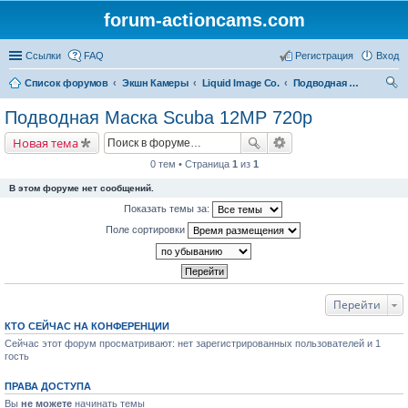
forum-actioncams.com
Ссылки
FAQ
Регистрация
Вход
Список форумов
Экшн Камеры
Liquid Image Co.
Подводная Маска Scuba 12MP 720p
ои
Подводная Маска Scuba 12MP 720p
ск
Новая тема
0 тем • Страница
1
из
1
В этом форуме нет сообщений.
Показать темы за:
Поле сортировки
Перейти
КТО СЕЙЧАС НА КОНФЕРЕНЦИИ
Сейчас этот форум просматривают: нет зарегистрированных пользователей и 1
гость
ПРАВА ДОСТУПА
Вы
не можете
начинать темы