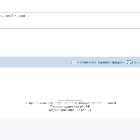
вателей и 1 гость
Связаться с администрацией
Наша
Adsense by Microcosmo Acquari
Создано на основе phpBB® Forum Software © phpBB Limited
Русская поддержка phpBB
Моды и расширения phpBB