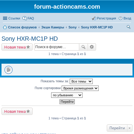
forum-actioncams.com
Ссылки
FAQ
Регистрация
Вход
Список форумов
Экшн Камеры
Sony
Sony HXR-MC1P HD
ои
Sony HXR-MC1P HD
ск
Новая тема
1 тема • Страница
1
из
1
Показать темы за:
Поле сортировки
Новая тема
1 тема • Страница
1
из
1
Перейти