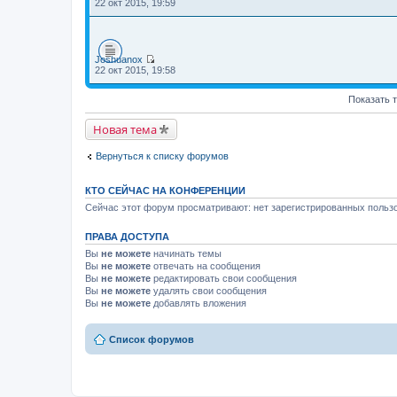
П
22 окт 2015, 19:59
е
р
е
й
т
Joshuanox
и
П
22 окт 2015, 19:58
к
е
п
р
о
Показать 
е
с
й
л
т
Новая тема
е
и
д
к
н
п
Вернуться к списку форумов
е
о
м
с
у
л
КТО СЕЙЧАС НА КОНФЕРЕНЦИИ
с
е
о
д
Сейчас этот форум просматривают: нет зарегистрированных пользо
о
н
б
е
щ
ПРАВА ДОСТУПА
м
е
у
Вы
не можете
начинать темы
н
с
Вы
не можете
отвечать на сообщения
и
о
ю
Вы
не можете
редактировать свои сообщения
о
Вы
не можете
удалять свои сообщения
б
щ
Вы
не можете
добавлять вложения
е
н
и
Список форумов
ю