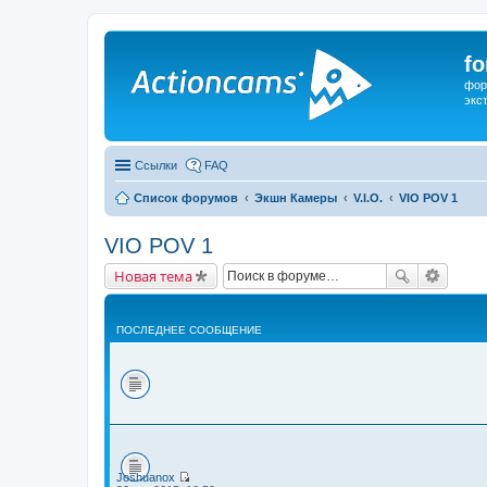
f
фор
экс
Ссылки
FAQ
Список форумов
Экшн Камеры
V.I.O.
VIO POV 1
VIO POV 1
Новая тема
ПОСЛЕДНЕЕ СООБЩЕНИЕ
Joshuanox