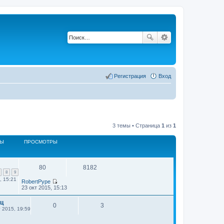
Регистрация
Вход
3 темы • Страница
1
из
1
ТЫ
ПРОСМОТРЫ
80
8182
8
9
, 15:21
RobertPype
П
23 окт 2015, 15:13
е
р
иц
е
0
3
 2015, 19:59
й
т
и