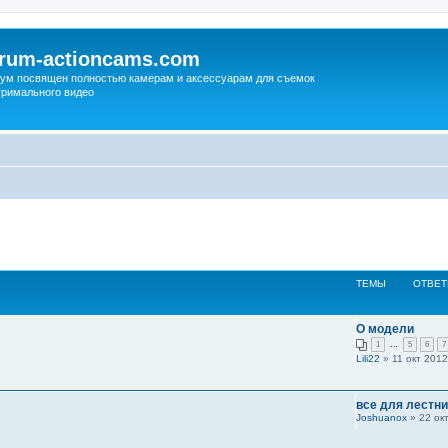
orum-actioncams.com
ум посвящен полностью камерам и аксессуарам для съемок
тримального видео
ТЕМЫ
ОТВЕ
О модели
1
…
5
6
7
Lili22
» 11 окт 2012
все для лестн
Joshuanox
» 22 окт