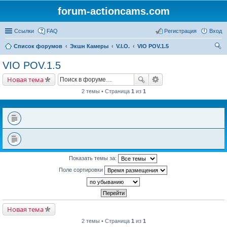
forum-actioncams.com
Ссылки
FAQ
Регистрация
Вход
Список форумов
Экшн Камеры
V.I.O.
VIO POV.1.5
ои
VIO POV.1.5
ск
Новая тема
2 темы • Страница
1
из
1
Показать темы за:
Поле сортировки
Новая тема
2 темы • Страница
1
из
1