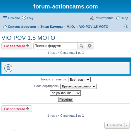
forum-actioncams.com
Ссылки
FAQ
Регистрация
Вход
Список форумов
Экшн Камеры
V.I.O.
VIO POV 1.5 MOTO
ои
VIO POV 1.5 MOTO
ск
Новая тема
1 тема • Страница
1
из
1
Показать темы за:
Поле сортировки
Новая тема
1 тема • Страница
1
из
1
Перейти