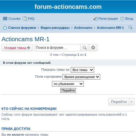
forum-actioncams.com
Ссылки
FAQ
Регистрация
Вход
Список форумов
Видео рекордеры
Actioncams
Actioncams MR-1
ои
Actioncams MR-1
ск
Новая тема
0 тем • Страница
1
из
1
В этом форуме нет сообщений.
Показать темы за:
Поле сортировки
Перейти
КТО СЕЙЧАС НА КОНФЕРЕНЦИИ
Сейчас этот форум просматривают: нет зарегистрированных пользователей и 1
гость
ПРАВА ДОСТУПА
Вы
не можете
начинать темы