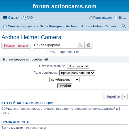
forum-actioncams.com
Ссылки
FAQ
Регистрация
Вход
Список форумов
Экшн Камеры
Archos
Archos Helmet Camera
ои
Archos Helmet Camera
ск
Новая тема
0 тем • Страница
1
из
1
В этом форуме нет сообщений.
Показать темы за:
Поле сортировки
Перейти
КТО СЕЙЧАС НА КОНФЕРЕНЦИИ
Сейчас этот форум просматривают: нет зарегистрированных пользователей и 1
гость
ПРАВА ДОСТУПА
Вы
не можете
начинать темы