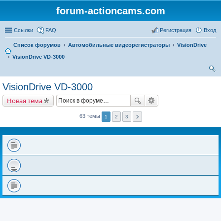
forum-actioncams.com
Ссылки
FAQ
Регистрация
Вход
Список форумов
Автомобильные видеорегистраторы
VisionDrive
VisionDrive VD-3000
ои
VisionDrive VD-3000
ск
Новая тема
63 темы
1
2
3