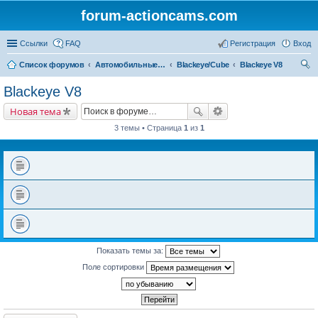
forum-actioncams.com
Ссылки
FAQ
Регистрация
Вход
Список форумов
Автомобильные видеорегистраторы
Blackeye/Cube
Blackeye V8
ои
Blackeye V8
ск
Новая тема
3 темы • Страница
1
из
1
Показать темы за:
Поле сортировки