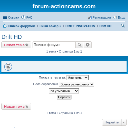
forum-actioncams.com
Ссылки
FAQ
Регистрация
Вход
Список форумов
Экшн Камеры
DRIFT INNOVATION
Drift HD
ои
Drift HD
ск
Новая тема
1 тема • Страница
1
из
1
Показать темы за:
Поле сортировки
Новая тема
1 тема • Страница
1
из
1
Перейти