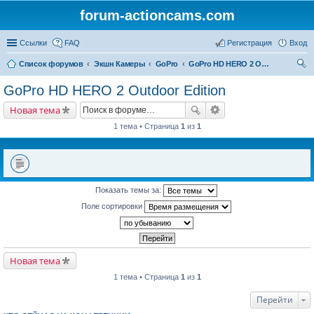
forum-actioncams.com
Ссылки
FAQ
Регистрация
Вход
Список форумов
Экшн Камеры
GoPro
GoPro HD HERO 2 Outdoor Edition
ои
GoPro HD HERO 2 Outdoor Edition
ск
Новая тема
1 тема • Страница
1
из
1
Показать темы за:
Поле сортировки
Новая тема
1 тема • Страница
1
из
1
Перейти