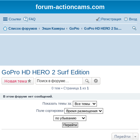
forum-actioncams.com
Ссылки
FAQ
Регистрация
Вход
Список форумов
Экшн Камеры
GoPro
GoPro HD HERO 2 Surf Edition
ои
ск
GoPro HD HERO 2 Surf Edition
Новая тема
0 тем • Страница
1
из
1
В этом форуме нет сообщений.
Показать темы за:
Поле сортировки
Перейти