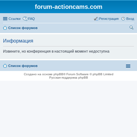
forum-actioncams.com
Ссылки
FAQ
Регистрация
Вход
Список форумов
ои
Информация
ск
Извините, но конференция в настоящий момент недоступна
Список форумов
Создано на основе phpBB® Forum Software © phpBB Limited
Русская поддержка phpBB