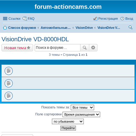
forum-actioncams.com
Ссылки
FAQ
Регистрация
Вход
Список форумов
Автомобильные видеорегистраторы
VisionDrive
VisionDrive VD-8000HDL
ои
VisionDrive VD-8000HDL
ск
Новая тема
3 темы • Страница
1
из
1
Показать темы за:
Поле сортировки