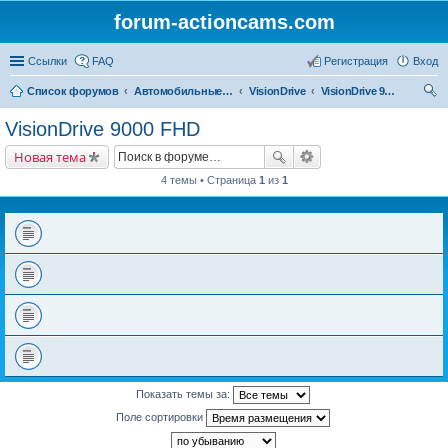
forum-actioncams.com
Ссылки
FAQ
Регистрация
Вход
Список форумов
Автомобильные видеорегистраторы
VisionDrive
VisionDrive 9000 FHD
ои
VisionDrive 9000 FHD
ск
Новая тема
4 темы • Страница
1
из
1
Показать темы за:
Поле сортировки