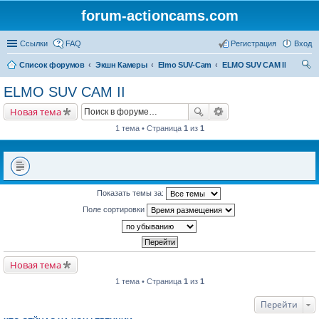
forum-actioncams.com
Ссылки
FAQ
Регистрация
Вход
Список форумов
Экшн Камеры
Elmo SUV-Cam
ELMO SUV CAM II
ои
ELMO SUV CAM II
ск
Новая тема
1 тема • Страница
1
из
1
Показать темы за:
Поле сортировки
Новая тема
1 тема • Страница
1
из
1
Перейти