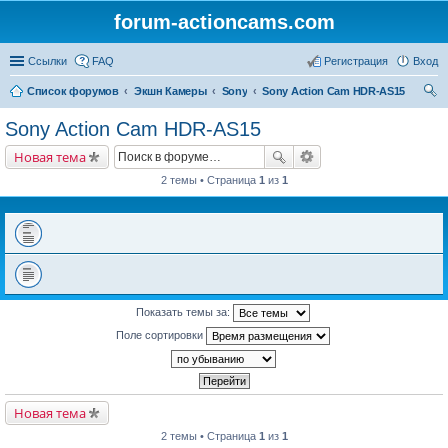
forum-actioncams.com
Ссылки
FAQ
Регистрация
Вход
Список форумов
Экшн Камеры
Sony
Sony Action Cam HDR-AS15
ои
Sony Action Cam HDR-AS15
ск
Новая тема
2 темы • Страница
1
из
1
Показать темы за:
Поле сортировки
Новая тема
2 темы • Страница
1
из
1