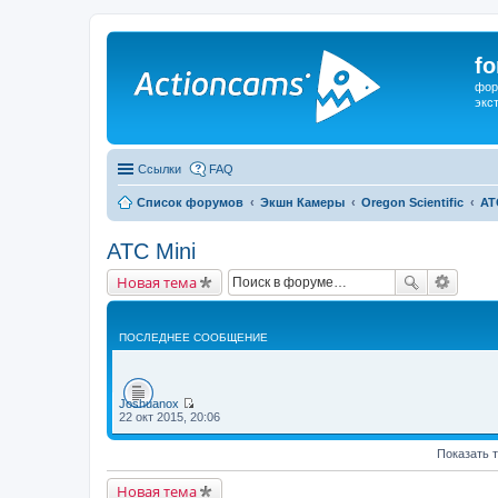
f
фор
экс
Ссылки
FAQ
Список форумов
Экшн Камеры
Oregon Scientific
AT
ATC Mini
Новая тема
ПОСЛЕДНЕЕ СООБЩЕНИЕ
Joshuanox
П
22 окт 2015, 20:06
е
р
Показать 
е
й
т
Новая тема
и