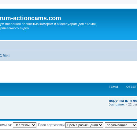
orum-actioncams.com
ум посвящен полностью камерам и аксессуарам для съемок
тримального видео
C Mini
ТЕМЫ
ОТВЕ
поручни для л
Joshuanox
» 22 окт
темы за:
Поле сортировки