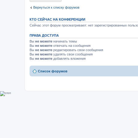
к
п
Вернуться к списку форумов
о
с
л
КТО СЕЙЧАС НА КОНФЕРЕНЦИИ
е
д
Сейчас этот форум просматривают: нет зарегистрированных пользо
н
е
ПРАВА ДОСТУПА
м
у
Вы
не можете
начинать темы
с
Вы
не можете
отвечать на сообщения
о
Вы
не можете
редактировать свои сообщения
о
Вы
не можете
удалять свои сообщения
б
щ
Вы
не можете
добавлять вложения
е
н
и
Список форумов
ю