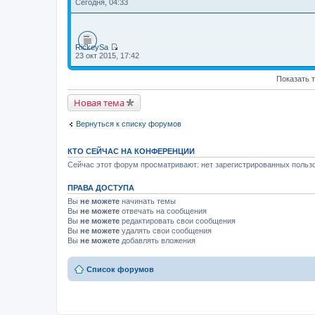
П
Сегодня, 04:33
к
е
п
р
о
е
с
й
л
т
RickeySa
е
и
П
23 окт 2015, 17:42
д
к
е
н
п
р
е
о
Показать 
е
м
с
й
у
л
т
с
Новая тема
е
и
о
д
к
о
н
п
Вернуться к списку форумов
б
е
о
щ
м
с
е
у
л
н
КТО СЕЙЧАС НА КОНФЕРЕНЦИИ
с
е
и
о
д
Сейчас этот форум просматривают: нет зарегистрированных пользо
ю
о
н
б
е
щ
ПРАВА ДОСТУПА
м
е
у
Вы
не можете
начинать темы
н
с
Вы
не можете
отвечать на сообщения
и
о
ю
Вы
не можете
редактировать свои сообщения
о
Вы
не можете
удалять свои сообщения
б
щ
Вы
не можете
добавлять вложения
е
н
и
Список форумов
ю