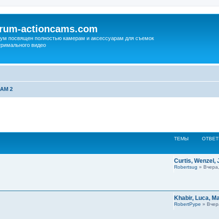
orum-actioncams.com
ум посвящен полностью камерам и аксессуарам для съемок
тримального видео
OAM 2
ТЕМЫ
ОТВЕ
Curtis, Wenzel,
Robertsug
» Вчера,
Khabir, Luca, M
RobertPype
» Вчер