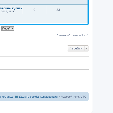
лясины купить
9
33
 2015, 19:50
3 темы • Страница
1
из
1
Перейти
 команда
Удалить cookies конференции
Часовой пояс:
UTC