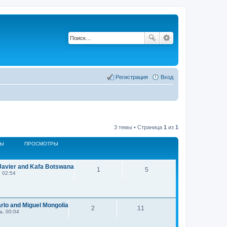
Регистрация
Вход
3 темы • Страница
1
из
1
ТЫ
ПРОСМОТРЫ
 Javier and Kafa Botswana
1
5
 02:54
arlo and Miguel Mongolia
2
11
а, 00:04