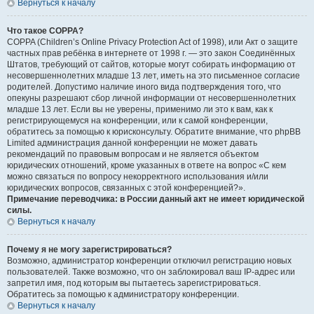
Вернуться к началу
Что такое COPPA?
COPPA (Children’s Online Privacy Protection Act of 1998), или Акт о защите
частных прав ребёнка в интернете от 1998 г. — это закон Соединённых
Штатов, требующий от сайтов, которые могут собирать информацию от
несовершеннолетних младше 13 лет, иметь на это письменное согласие
родителей. Допустимо наличие иного вида подтверждения того, что
опекуны разрешают сбор личной информации от несовершеннолетних
младше 13 лет. Если вы не уверены, применимо ли это к вам, как к
регистрирующемуся на конференции, или к самой конференции,
обратитесь за помощью к юрисконсульту. Обратите внимание, что phpBB
Limited администрация данной конференции не может давать
рекомендаций по правовым вопросам и не является объектом
юридических отношений, кроме указанных в ответе на вопрос «С кем
можно связаться по вопросу некорректного использования и/или
юридических вопросов, связанных с этой конференцией?».
Примечание переводчика: в России данный акт не имеет юридической
силы.
Вернуться к началу
Почему я не могу зарегистрироваться?
Возможно, администратор конференции отключил регистрацию новых
пользователей. Также возможно, что он заблокировал ваш IP-адрес или
запретил имя, под которым вы пытаетесь зарегистрироваться.
Обратитесь за помощью к администратору конференции.
Вернуться к началу