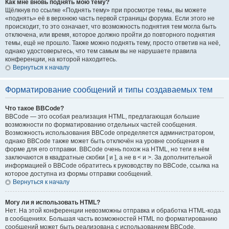
Как мне вновь поднять мою тему?
Щёлкнув по ссылке «Поднять тему» при просмотре темы, вы можете
«поднять» её в верхнюю часть первой страницы форума. Если этого не
происходит, то это означает, что возможность поднятия тем могла быть
отключена, или время, которое должно пройти до повторного поднятия
темы, ещё не прошло. Также можно поднять тему, просто ответив на неё,
однако удостоверьтесь, что тем самым вы не нарушаете правила
конференции, на которой находитесь.
Вернуться к началу
Форматирование сообщений и типы создаваемых тем
Что такое BBCode?
BBCode — это особая реализация HTML, предлагающая большие
возможности по форматированию отдельных частей сообщения.
Возможность использования BBCode определяется администратором,
однако BBCode также может быть отключён на уровне сообщения в
форме для его отправки. BBCode очень похож на HTML, но теги в нём
заключаются в квадратные скобки [ и ], а не в < и >. За дополнительной
информацией о BBCode обратитесь к руководству по BBCode, ссылка на
которое доступна из формы отправки сообщений.
Вернуться к началу
Могу ли я использовать HTML?
Нет. На этой конференции невозможны отправка и обработка HTML-кода
в сообщениях. Большая часть возможностей HTML по форматированию
сообщений может быть реализована с использованием BBCode.