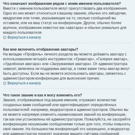
Что означают изображения рядом с моим именем пользователя?
Вместе с именем пользователя могут присутствовать два изображения.
Одно из них может относиться к вашему званию, обычно это звёздочки,
квадратики или точки, указывающие на то, сколько сообщений вы
оставили, или на ваш статус на конференции. Другое, обычно более
крупное, изображение известно как «аватара» и обычно уникально для
каждого пользователя.
Вернуться к началу
Как мне включить отображение аватары?
На вкладке «Профиль» личного раздела вы можете добавить аватару с
использованием четырёх инструментов: «Граватар», «Галерея аватар»,
«Удалённая аватара» или «Загружаемая аватара». От администратора
зависит, включена ли поддержка аватар, а также какие типы аватар могут
быть доступны. Если вы не можете использовать аватары, свяжитесь с
администратором конференции для выяснения причин.
Вернуться к началу
Что такое звание и как я могу изменить его?
Звания, отображаемые под вашим именем, отражают количество
созданных вами сообщений или идентифицируют определённых
пользователей: например, модераторов и администраторов. Обычно вы
не можете напрямую изменять наименования званий на конференции,
так как они установлены её администратором. Пожалуйста, не засоряйте
конференцию ненужными сообщениями только для того, чтобы повысить
своё звание. На большинстве конференций это запрещено, и модератор
или администратор понизят значение вашего счётчика сообщений.