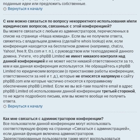
поданные идеи или предложить собственные.
Вернуться к началу
С кем можно связаться по вопросу некорректного использования и/или
юридических вопросов, связанных с этой конференцией?
Вы можете связаться с любым из администраторов, перечисленных в
списке на странице «Наша команда». Если вы не получили ответа,
свяжитесь с владельцем домена (сделайте whois lookup) или, если
конференция находится на бесплатном домене (например, chat.ru,
Yahoo!, free.fr, f2s.com и т. п.), с руководством или техподдержкой данного
домена. Учтите, что phpBB Limited
не имеет никакого контроля над
данной конференцией
и не может нести никакой ответственности за то,
кем и как данная конференция используется. Не обращайтесь к phpBB
Limited по юридическим вопросам (о приостановке работы конференции,
ответственности за неё и т. д.), которые
не относятся напрямую
к сайту
phpBB.com или которые частично относятся к программному
обеспечению phpBB Limited. Если же вы всё-таки пошлёте email в адрес
phpBB Limited об использовании данной конференции
третьей стороной
,
то не ждите подробного письма, или вы можете вообще не получить
ответа.
Вернуться к началу
Как мне связаться с администратором конференции?
Все пользователи данной конференции могут использовать
соответствующую форму на странице «Связаться с администрацией»,
если данная функция включена администратором.
Зарегистрированные пользователи также могут воспользоваться