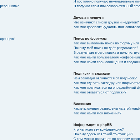
Я постоянно получаю нежелательные ли
нференции»?
Я получил спам или оскорбительный email
Друзья и недруги
Что означают списки друзей и недругов?
Как мне добавлять/удалять пользователе
Поиск по форумам
ференцию!
Как мне выполнить поиск по форуму ил
Почему мой поиск не даёт результатов?
В результате моего поиска я получил пу
Как мне найти пользователя конференци
Как мне найти свои сообщения и создан
Подписки и закладки
Чем закладки отличаются от подписок?
Как мне сделать закладку или подписат
Как мне подписаться на определённый 
Как мне отказаться от подписки?
Вложения
Какие вложения разрешены на этой кон
Как мне найти мои вложения?
Информация о phpBB
Кто написал эту конференцию?
Почему здесь нет такой-то функции?
С кем можно связаться по вопросу неко