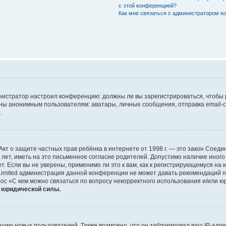
с этой конференцией?
Как мне связаться с администратором 
дминистратор настроил конференцию: должны ли вы зарегистрироваться, чтобы
 анонимным пользователям: аватары, личные сообщения, отправка email-сооб
.
 или Акт о защите частных прав ребёнка в интернете от 1998 г. — это закон Со
т, иметь на это письменное согласие родителей. Допустимо наличие иного
 Если вы не уверены, применимо ли это к вам, как к регистрирующемуся на 
Limited администрация данной конференции не может давать рекомендаций 
ос «С кем можно связаться по вопросу некорректного использования и/или ю
т юридической силы.
ию новых пользователей. Также возможно, что он заблокировал ваш IP-адре