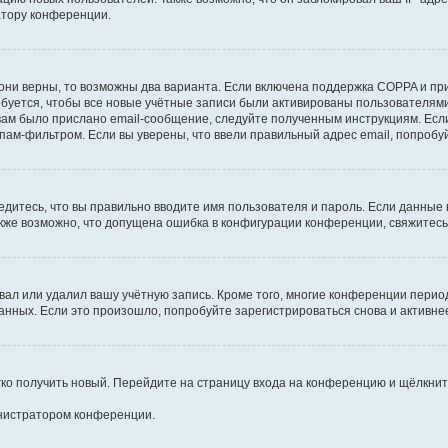
атору конференции.
они верны, то возможны два варианта. Если включена поддержка COPPA и при 
уется, чтобы все новые учётные записи были активированы пользователями
ам было прислано email-сообщение, следуйте полученным инструкциям. Если
пам-фильтром. Если вы уверены, что ввели правильный адрес email, попробу
едитесь, что вы правильно вводите имя пользователя и пароль. Если данные
Также возможно, что допущена ошибка в конфигурации конференции, свяжитес
вал или удалил вашу учётную запись. Кроме того, многие конференции перио
ных. Если это произошло, попробуйте зарегистрироваться снова и активнее 
егко получить новый. Перейдите на страницу входа на конференцию и щёлкни
инистратором конференции.