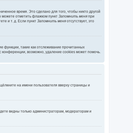
иченное время. Это сделано для того, чтобы никто другой
вы можете отметить флажком пункт
Запомнить меня
при
те и т. д. Если пункт
Запомнить меня
отсутствует, это
ие функции, такие как отслеживание прочитанных
 конференции, возможно, удаление cookies может помочь.
 щёлкните на имени пользователя вверху страницы и
будете видны только администраторам, модераторам и