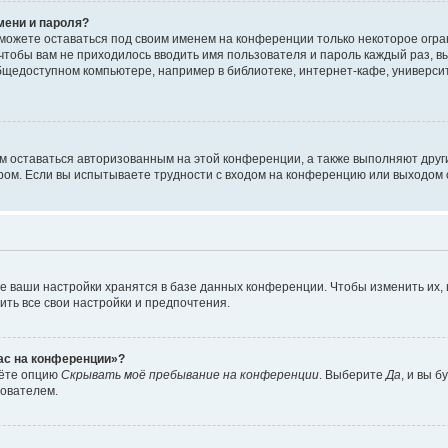
мени и пароля?
сможете оставаться под своим именем на конференции только некоторое огран
 чтобы вам не приходилось вводить имя пользователя и пароль каждый раз, 
щедоступном компьютере, например в библиотеке, интернет-кафе, университе
ам оставаться авторизованным на этой конференции, а также выполняют друг
ом. Если вы испытываете трудности с входом на конференцию или выходом с
е ваши настройки хранятся в базе данных конференции. Чтобы изменить их,
ить все свои настройки и предпочтения.
час на конференции»?
дёте опцию
Скрывать моё пребывание на конференции
. Выберите
Да
, и вы 
зователем.