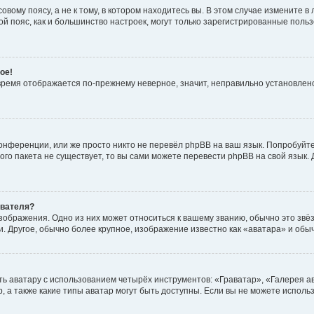
вому поясу, а не к тому, в котором находитесь вы. В этом случае измените в 
овой пояс, как и большинство настроек, могут только зарегистрированные пол
ое!
о время отображается по-прежнему неверное, значит, неправильно установле
онференции, или же просто никто не перевёл phpBB на ваш язык. Попробуйт
вого пакета не существует, то вы сами можете перевести phpBB на свой язы
ователя?
зображения. Одно из них может относиться к вашему званию, обычно это звёзд
. Другое, обычно более крупное, изображение известно как «аватара» и обы
ь аватару с использованием четырёх инструментов: «Граватар», «Галерея а
, а также какие типы аватар могут быть доступны. Если вы не можете испол