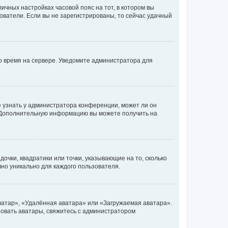
личных настройках часовой пояс на тот, в котором вы
ьзователи. Если вы не зарегистрированы, то сейчас удачный
но время на сервере. Уведомите администратора для
е узнать у администратора конференции, может ли он
к. Дополнительную информацию вы можете получить на
очки, квадратики или точки, указывающие на то, сколько
чно уникально для каждого пользователя.
ватар», «Удалённая аватара» или «Загружаемая аватара».
ьзовать аватары, свяжитесь с администратором