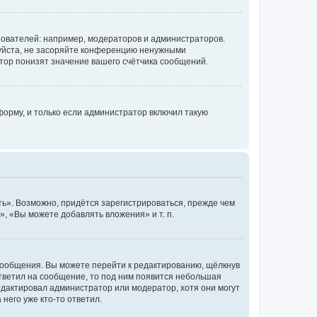
ователей: например, модераторов и администраторов.
уйста, не засоряйте конференцию ненужными
тор понизят значение вашего счётчика сообщений.
орму, и только если администратор включил такую
ь». Возможно, придётся зарегистрироваться, прежде чем
, «Вы можете добавлять вложения» и т. п.
сообщения. Вы можете перейти к редактированию, щёлкнув
ответил на сообщение, то под ним появится небольшая
редактировал администратор или модератор, хотя они могут
него уже кто-то ответил.