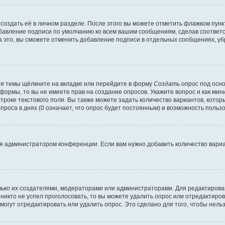
создать её в личном разделе. После этого вы можете отметить флажком пун
обавление подписи по умолчанию ко всем вашим сообщениям, сделав соотве
а это, вы сможете отменить добавление подписи в отдельных сообщениях, у
я темы щёлкните на вкладке или перейдите в форму
Создать опрос
под осно
 формы, то вы не имеете прав на создание опросов. Укажите вопрос и как ми
троке текстового поля. Вы также можете задать количество вариантов, котор
оса в днях (0 означает, что опрос будет постоянным) и возможность пользо
я администратором конференции. Если вам нужно добавить количество вари
только их создателями, модераторами или администраторами. Для редактиров
 никто не успел проголосовать, то вы можете удалить опрос или отредактиров
огут отредактировать или удалить опрос. Это сделано для того, чтобы нель