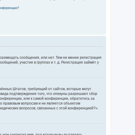
конференции?
 размещать сообщения, или нет. Тем не менее регистрация
щений, участие в группах и т. д. Регистрация займёт у
единённых Штатов, требующий от сайтов, которые могут
 вида подтверждения того, что опекуны разрешают сбор
конференции, или к самой конференции, обратитесь за
по правовым вопросам и не является объектом
ридических вопросов, связанных с этой конференцией?».
с или запретил имя, под которым вы пытаетесь