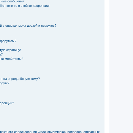
чные сообщения!
 от кого-то с этой конференции!
й в списках моих друзей и недругов?
и форумам?
стую страницу!
и?
ные мной темы?
ься на определённую тему?
форум?
ференции?
рректного использования и/или юридических вопросов, связанных