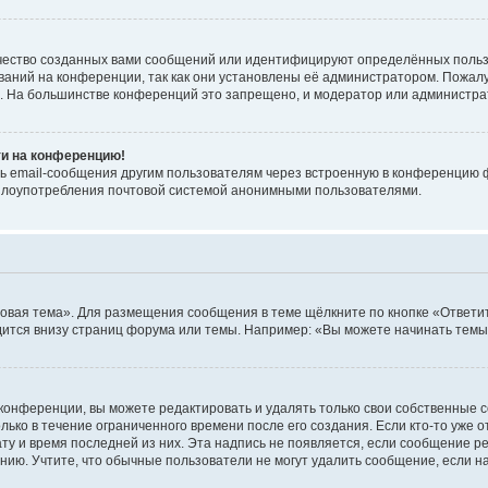
чество созданных вами сообщений или идентифицируют определённых польз
аний на конференции, так как они установлены её администратором. Пожал
е. На большинстве конференций это запрещено, и модератор или администра
ти на конференцию!
ь email-сообщения другим пользователям через встроенную в конференцию ф
ь злоупотребления почтовой системой анонимными пользователями.
овая тема». Для размещения сообщения в теме щёлкните по кнопке «Ответит
ится внизу страниц форума или темы. Например: «Вы можете начинать темы»
конференции, вы можете редактировать и удалять только свои собственные 
ько в течение ограниченного времени после его создания. Если кто-то уже 
дату и время последней из них. Эта надпись не появляется, если сообщение 
ию. Учтите, что обычные пользователи не могут удалить сообщение, если на 