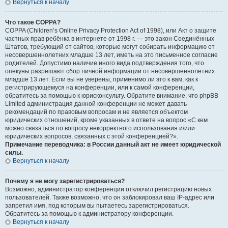
Вернуться к началу
Что такое COPPA?
COPPA (Children’s Online Privacy Protection Act of 1998), или Акт о защите
частных прав ребёнка в интернете от 1998 г. — это закон Соединённых
Штатов, требующий от сайтов, которые могут собирать информацию от
несовершеннолетних младше 13 лет, иметь на это письменное согласие
родителей. Допустимо наличие иного вида подтверждения того, что
опекуны разрешают сбор личной информации от несовершеннолетних
младше 13 лет. Если вы не уверены, применимо ли это к вам, как к
регистрирующемуся на конференции, или к самой конференции,
обратитесь за помощью к юрисконсульту. Обратите внимание, что phpBB
Limited администрация данной конференции не может давать
рекомендаций по правовым вопросам и не является объектом
юридических отношений, кроме указанных в ответе на вопрос «С кем
можно связаться по вопросу некорректного использования и/или
юридических вопросов, связанных с этой конференцией?».
Примечание переводчика: в России данный акт не имеет юридической
силы.
Вернуться к началу
Почему я не могу зарегистрироваться?
Возможно, администратор конференции отключил регистрацию новых
пользователей. Также возможно, что он заблокировал ваш IP-адрес или
запретил имя, под которым вы пытаетесь зарегистрироваться.
Обратитесь за помощью к администратору конференции.
Вернуться к началу