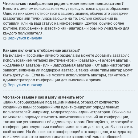
Что означают изображения рядом с моим именем пользователя?
Вместе с именем пользователя могут присутствовать два изображения.
Одно из них может относиться к вашему званию, обычно это звёздочки,
квадратики или точки, указывающие на то, сколько сообщений вы
оставили, или на ваш статус на конференции. Другое, обычно более
крупное, изображение известно как «аватара» и обычно уникально для
каждого пользователя.
Вернуться к началу
Как мне включить отображение аватары?
На вкладке «Профиль» личного раздела вы можете добавить аватару с
использованием четырёх инструментов: «Граватар», «Галерея аватар»,
«Удалённая аватара» или «Загружаемая аватара». От администратора
зависит, включена ли поддержка аватар, а также какие типы аватар могут
быть доступны. Если вы не можете использовать аватары, свяжитесь с
администратором конференции для выяснения причин.
Вернуться к началу
Что такое звание и как я могу изменить его?
Звания, отображаемые под вашим именем, отражают количество
созданных вами сообщений или идентифицируют определённых
пользователей: например, модераторов и администраторов. Обычно вы
не можете напрямую изменять наименования званий на конференции,
так как они установлены её администратором. Пожалуйста, не засоряйте
конференцию ненужными сообщениями только для того, чтобы повысить
своё звание. На большинстве конференций это запрещено, и модератор
или администратор понизят значение вашего счётчика сообщений.