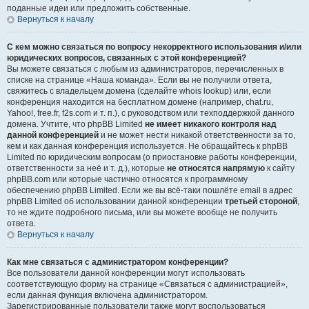
поданные идеи или предложить собственные.
Вернуться к началу
С кем можно связаться по вопросу некорректного использования и/или
юридических вопросов, связанных с этой конференцией?
Вы можете связаться с любым из администраторов, перечисленных в
списке на странице «Наша команда». Если вы не получили ответа,
свяжитесь с владельцем домена (сделайте whois lookup) или, если
конференция находится на бесплатном домене (например, chat.ru,
Yahoo!, free.fr, f2s.com и т. п.), с руководством или техподдержкой данного
домена. Учтите, что phpBB Limited
не имеет никакого контроля над
данной конференцией
и не может нести никакой ответственности за то,
кем и как данная конференция используется. Не обращайтесь к phpBB
Limited по юридическим вопросам (о приостановке работы конференции,
ответственности за неё и т. д.), которые
не относятся напрямую
к сайту
phpBB.com или которые частично относятся к программному
обеспечению phpBB Limited. Если же вы всё-таки пошлёте email в адрес
phpBB Limited об использовании данной конференции
третьей стороной
,
то не ждите подробного письма, или вы можете вообще не получить
ответа.
Вернуться к началу
Как мне связаться с администратором конференции?
Все пользователи данной конференции могут использовать
соответствующую форму на странице «Связаться с администрацией»,
если данная функция включена администратором.
Зарегистрированные пользователи также могут воспользоваться