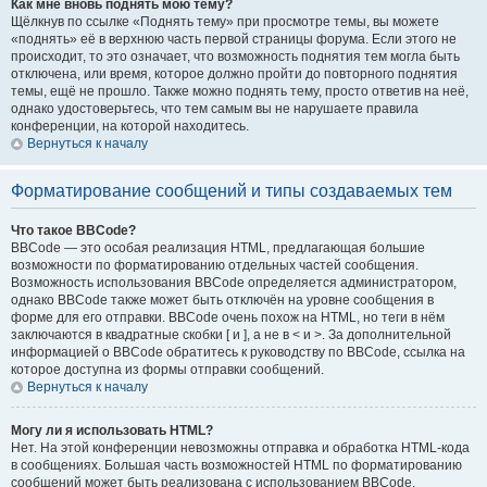
Как мне вновь поднять мою тему?
Щёлкнув по ссылке «Поднять тему» при просмотре темы, вы можете
«поднять» её в верхнюю часть первой страницы форума. Если этого не
происходит, то это означает, что возможность поднятия тем могла быть
отключена, или время, которое должно пройти до повторного поднятия
темы, ещё не прошло. Также можно поднять тему, просто ответив на неё,
однако удостоверьтесь, что тем самым вы не нарушаете правила
конференции, на которой находитесь.
Вернуться к началу
Форматирование сообщений и типы создаваемых тем
Что такое BBCode?
BBCode — это особая реализация HTML, предлагающая большие
возможности по форматированию отдельных частей сообщения.
Возможность использования BBCode определяется администратором,
однако BBCode также может быть отключён на уровне сообщения в
форме для его отправки. BBCode очень похож на HTML, но теги в нём
заключаются в квадратные скобки [ и ], а не в < и >. За дополнительной
информацией о BBCode обратитесь к руководству по BBCode, ссылка на
которое доступна из формы отправки сообщений.
Вернуться к началу
Могу ли я использовать HTML?
Нет. На этой конференции невозможны отправка и обработка HTML-кода
в сообщениях. Большая часть возможностей HTML по форматированию
сообщений может быть реализована с использованием BBCode.