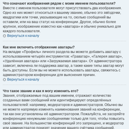
Что означают изображения рядом с моим именем пользователя?
Вместе с именем пользователя могут присутствовать два изображения.
Одно из них может относиться к вашему званию, обычно это звёздочки,
квадратики или точки, указывающие на то, сколько сообщений вы
оставили, или на ваш статус на конференции. Другое, обычно более
крупное, изображение известно как «аватара» и обычно уникально для
каждого пользователя.
Вернуться к началу
Как мне включить отображение аватары?
На вкладке «Профиль» личного раздела вы можете добавить аватару с
использованием четырёх инструментов: «Граватар», «Галерея аватар»,
«Удалённая аватара» или «Загружаемая аватара». От администратора
зависит, включена ли поддержка аватар, а также какие типы аватар могут
быть доступны. Если вы не можете использовать аватары, свяжитесь с
администратором конференции для выяснения причин.
Вернуться к началу
Что такое звание и как я могу изменить его?
Звания, отображаемые под вашим именем, отражают количество
созданных вами сообщений или идентифицируют определённых
пользователей: например, модераторов и администраторов. Обычно вы
не можете напрямую изменять наименования званий на конференции,
так как они установлены её администратором. Пожалуйста, не засоряйте
конференцию ненужными сообщениями только для того, чтобы повысить
своё звание. На большинстве конференций это запрещено, и модератор
или администратор понизят значение вашего счётчика сообщений.