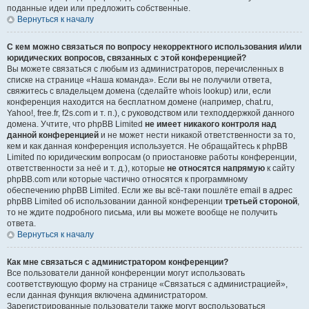
поданные идеи или предложить собственные.
Вернуться к началу
С кем можно связаться по вопросу некорректного использования и/или
юридических вопросов, связанных с этой конференцией?
Вы можете связаться с любым из администраторов, перечисленных в
списке на странице «Наша команда». Если вы не получили ответа,
свяжитесь с владельцем домена (сделайте whois lookup) или, если
конференция находится на бесплатном домене (например, chat.ru,
Yahoo!, free.fr, f2s.com и т. п.), с руководством или техподдержкой данного
домена. Учтите, что phpBB Limited
не имеет никакого контроля над
данной конференцией
и не может нести никакой ответственности за то,
кем и как данная конференция используется. Не обращайтесь к phpBB
Limited по юридическим вопросам (о приостановке работы конференции,
ответственности за неё и т. д.), которые
не относятся напрямую
к сайту
phpBB.com или которые частично относятся к программному
обеспечению phpBB Limited. Если же вы всё-таки пошлёте email в адрес
phpBB Limited об использовании данной конференции
третьей стороной
,
то не ждите подробного письма, или вы можете вообще не получить
ответа.
Вернуться к началу
Как мне связаться с администратором конференции?
Все пользователи данной конференции могут использовать
соответствующую форму на странице «Связаться с администрацией»,
если данная функция включена администратором.
Зарегистрированные пользователи также могут воспользоваться