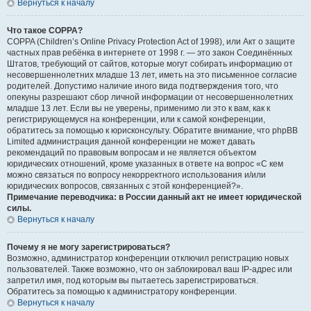
Вернуться к началу
Что такое COPPA?
COPPA (Children’s Online Privacy Protection Act of 1998), или Акт о защите
частных прав ребёнка в интернете от 1998 г. — это закон Соединённых
Штатов, требующий от сайтов, которые могут собирать информацию от
несовершеннолетних младше 13 лет, иметь на это письменное согласие
родителей. Допустимо наличие иного вида подтверждения того, что
опекуны разрешают сбор личной информации от несовершеннолетних
младше 13 лет. Если вы не уверены, применимо ли это к вам, как к
регистрирующемуся на конференции, или к самой конференции,
обратитесь за помощью к юрисконсульту. Обратите внимание, что phpBB
Limited администрация данной конференции не может давать
рекомендаций по правовым вопросам и не является объектом
юридических отношений, кроме указанных в ответе на вопрос «С кем
можно связаться по вопросу некорректного использования и/или
юридических вопросов, связанных с этой конференцией?».
Примечание переводчика: в России данный акт не имеет юридической
силы.
Вернуться к началу
Почему я не могу зарегистрироваться?
Возможно, администратор конференции отключил регистрацию новых
пользователей. Также возможно, что он заблокировал ваш IP-адрес или
запретил имя, под которым вы пытаетесь зарегистрироваться.
Обратитесь за помощью к администратору конференции.
Вернуться к началу