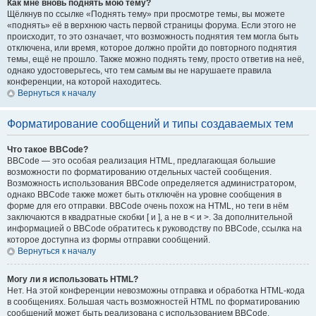
Как мне вновь поднять мою тему?
Щёлкнув по ссылке «Поднять тему» при просмотре темы, вы можете
«поднять» её в верхнюю часть первой страницы форума. Если этого не
происходит, то это означает, что возможность поднятия тем могла быть
отключена, или время, которое должно пройти до повторного поднятия
темы, ещё не прошло. Также можно поднять тему, просто ответив на неё,
однако удостоверьтесь, что тем самым вы не нарушаете правила
конференции, на которой находитесь.
Вернуться к началу
Форматирование сообщений и типы создаваемых тем
Что такое BBCode?
BBCode — это особая реализация HTML, предлагающая большие
возможности по форматированию отдельных частей сообщения.
Возможность использования BBCode определяется администратором,
однако BBCode также может быть отключён на уровне сообщения в
форме для его отправки. BBCode очень похож на HTML, но теги в нём
заключаются в квадратные скобки [ и ], а не в < и >. За дополнительной
информацией о BBCode обратитесь к руководству по BBCode, ссылка на
которое доступна из формы отправки сообщений.
Вернуться к началу
Могу ли я использовать HTML?
Нет. На этой конференции невозможны отправка и обработка HTML-кода
в сообщениях. Большая часть возможностей HTML по форматированию
сообщений может быть реализована с использованием BBCode.