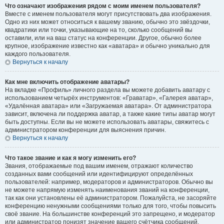
Что означают изображения рядом с моим именем пользователя?
Вместе с именем пользователя могут присутствовать два изображения.
Одно из них может относиться к вашему званию, обычно это звёздочки,
квадратики или точки, указывающие на то, сколько сообщений вы
оставили, или на ваш статус на конференции. Другое, обычно более
крупное, изображение известно как «аватара» и обычно уникально для
каждого пользователя.
Вернуться к началу
Как мне включить отображение аватары?
На вкладке «Профиль» личного раздела вы можете добавить аватару с
использованием четырёх инструментов: «Граватар», «Галерея аватар»,
«Удалённая аватара» или «Загружаемая аватара». От администратора
зависит, включена ли поддержка аватар, а также какие типы аватар могут
быть доступны. Если вы не можете использовать аватары, свяжитесь с
администратором конференции для выяснения причин.
Вернуться к началу
Что такое звание и как я могу изменить его?
Звания, отображаемые под вашим именем, отражают количество
созданных вами сообщений или идентифицируют определённых
пользователей: например, модераторов и администраторов. Обычно вы
не можете напрямую изменять наименования званий на конференции,
так как они установлены её администратором. Пожалуйста, не засоряйте
конференцию ненужными сообщениями только для того, чтобы повысить
своё звание. На большинстве конференций это запрещено, и модератор
или администратор понизят значение вашего счётчика сообщений.