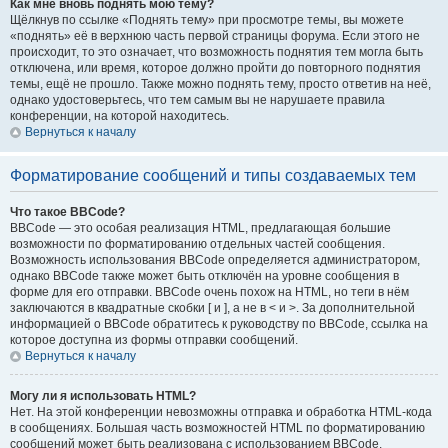
Как мне вновь поднять мою тему?
Щёлкнув по ссылке «Поднять тему» при просмотре темы, вы можете
«поднять» её в верхнюю часть первой страницы форума. Если этого не
происходит, то это означает, что возможность поднятия тем могла быть
отключена, или время, которое должно пройти до повторного поднятия
темы, ещё не прошло. Также можно поднять тему, просто ответив на неё,
однако удостоверьтесь, что тем самым вы не нарушаете правила
конференции, на которой находитесь.
Вернуться к началу
Форматирование сообщений и типы создаваемых тем
Что такое BBCode?
BBCode — это особая реализация HTML, предлагающая большие
возможности по форматированию отдельных частей сообщения.
Возможность использования BBCode определяется администратором,
однако BBCode также может быть отключён на уровне сообщения в
форме для его отправки. BBCode очень похож на HTML, но теги в нём
заключаются в квадратные скобки [ и ], а не в < и >. За дополнительной
информацией о BBCode обратитесь к руководству по BBCode, ссылка на
которое доступна из формы отправки сообщений.
Вернуться к началу
Могу ли я использовать HTML?
Нет. На этой конференции невозможны отправка и обработка HTML-кода
в сообщениях. Большая часть возможностей HTML по форматированию
сообщений может быть реализована с использованием BBCode.