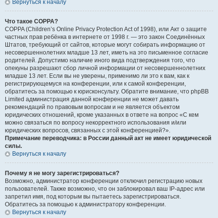
Вернуться к началу
Что такое COPPA?
COPPA (Children’s Online Privacy Protection Act of 1998), или Акт о защите
частных прав ребёнка в интернете от 1998 г. — это закон Соединённых
Штатов, требующий от сайтов, которые могут собирать информацию от
несовершеннолетних младше 13 лет, иметь на это письменное согласие
родителей. Допустимо наличие иного вида подтверждения того, что
опекуны разрешают сбор личной информации от несовершеннолетних
младше 13 лет. Если вы не уверены, применимо ли это к вам, как к
регистрирующемуся на конференции, или к самой конференции,
обратитесь за помощью к юрисконсульту. Обратите внимание, что phpBB
Limited администрация данной конференции не может давать
рекомендаций по правовым вопросам и не является объектом
юридических отношений, кроме указанных в ответе на вопрос «С кем
можно связаться по вопросу некорректного использования и/или
юридических вопросов, связанных с этой конференцией?».
Примечание переводчика: в России данный акт не имеет юридической
силы.
Вернуться к началу
Почему я не могу зарегистрироваться?
Возможно, администратор конференции отключил регистрацию новых
пользователей. Также возможно, что он заблокировал ваш IP-адрес или
запретил имя, под которым вы пытаетесь зарегистрироваться.
Обратитесь за помощью к администратору конференции.
Вернуться к началу