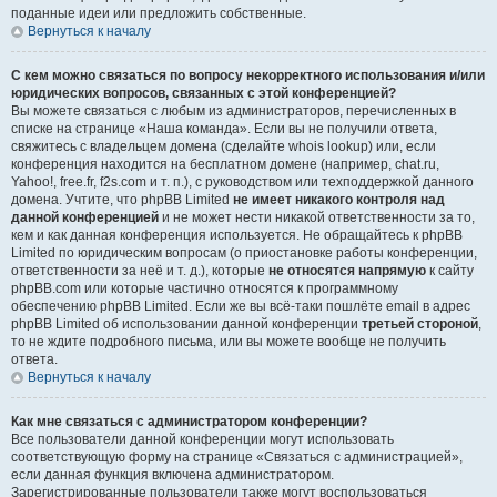
поданные идеи или предложить собственные.
Вернуться к началу
С кем можно связаться по вопросу некорректного использования и/или
юридических вопросов, связанных с этой конференцией?
Вы можете связаться с любым из администраторов, перечисленных в
списке на странице «Наша команда». Если вы не получили ответа,
свяжитесь с владельцем домена (сделайте whois lookup) или, если
конференция находится на бесплатном домене (например, chat.ru,
Yahoo!, free.fr, f2s.com и т. п.), с руководством или техподдержкой данного
домена. Учтите, что phpBB Limited
не имеет никакого контроля над
данной конференцией
и не может нести никакой ответственности за то,
кем и как данная конференция используется. Не обращайтесь к phpBB
Limited по юридическим вопросам (о приостановке работы конференции,
ответственности за неё и т. д.), которые
не относятся напрямую
к сайту
phpBB.com или которые частично относятся к программному
обеспечению phpBB Limited. Если же вы всё-таки пошлёте email в адрес
phpBB Limited об использовании данной конференции
третьей стороной
,
то не ждите подробного письма, или вы можете вообще не получить
ответа.
Вернуться к началу
Как мне связаться с администратором конференции?
Все пользователи данной конференции могут использовать
соответствующую форму на странице «Связаться с администрацией»,
если данная функция включена администратором.
Зарегистрированные пользователи также могут воспользоваться