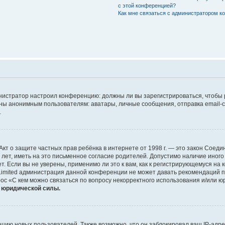
с этой конференцией?
Как мне связаться с администратором 
дминистратор настроил конференцию: должны ли вы зарегистрироваться, чтобы
 анонимным пользователям: аватары, личные сообщения, отправка email-сооб
.
 или Акт о защите частных прав ребёнка в интернете от 1998 г. — это закон Со
т, иметь на это письменное согласие родителей. Допустимо наличие иного
 Если вы не уверены, применимо ли это к вам, как к регистрирующемуся на 
Limited администрация данной конференции не может давать рекомендаций 
ос «С кем можно связаться по вопросу некорректного использования и/или ю
т юридической силы.
ию новых пользователей. Также возможно, что он заблокировал ваш IP-адре