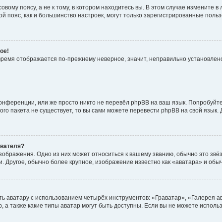
вому поясу, а не к тому, в котором находитесь вы. В этом случае измените в 
овой пояс, как и большинство настроек, могут только зарегистрированные пол
ое!
о время отображается по-прежнему неверное, значит, неправильно установле
онференции, или же просто никто не перевёл phpBB на ваш язык. Попробуйт
вого пакета не существует, то вы сами можете перевести phpBB на свой язы
ователя?
зображения. Одно из них может относиться к вашему званию, обычно это звёзд
. Другое, обычно более крупное, изображение известно как «аватара» и обы
ь аватару с использованием четырёх инструментов: «Граватар», «Галерея а
, а также какие типы аватар могут быть доступны. Если вы не можете испол