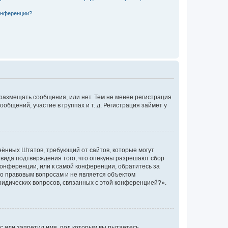
конференции?
 размещать сообщения, или нет. Тем не менее регистрация
щений, участие в группах и т. д. Регистрация займёт у
единённых Штатов, требующий от сайтов, которые могут
 вида подтверждения того, что опекуны разрешают сбор
конференции, или к самой конференции, обратитесь за
по правовым вопросам и не является объектом
ридических вопросов, связанных с этой конференцией?».
с или запретил имя, под которым вы пытаетесь