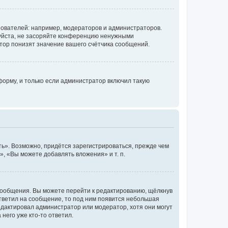
ователей: например, модераторов и администраторов.
уйста, не засоряйте конференцию ненужными
тор понизят значение вашего счётчика сообщений.
орму, и только если администратор включил такую
ь». Возможно, придётся зарегистрироваться, прежде чем
, «Вы можете добавлять вложения» и т. п.
сообщения. Вы можете перейти к редактированию, щёлкнув
ответил на сообщение, то под ним появится небольшая
редактировал администратор или модератор, хотя они могут
него уже кто-то ответил.