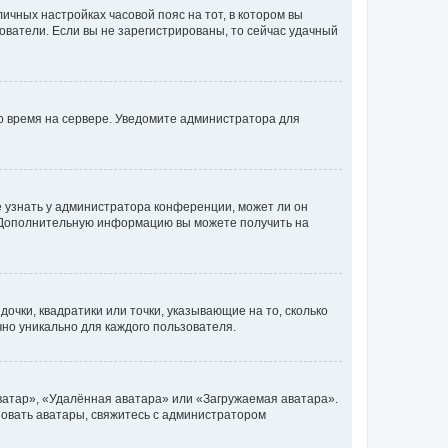
личных настройках часовой пояс на тот, в котором вы
ьзователи. Если вы не зарегистрированы, то сейчас удачный
но время на сервере. Уведомите администратора для
е узнать у администратора конференции, может ли он
к. Дополнительную информацию вы можете получить на
очки, квадратики или точки, указывающие на то, сколько
чно уникально для каждого пользователя.
ватар», «Удалённая аватара» или «Загружаемая аватара».
ьзовать аватары, свяжитесь с администратором