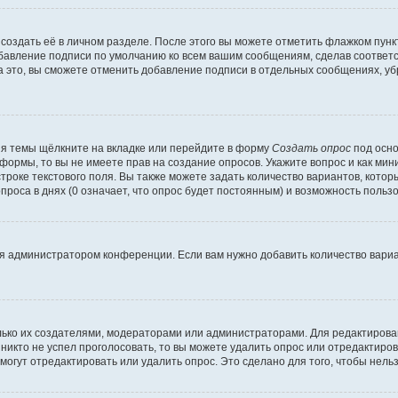
создать её в личном разделе. После этого вы можете отметить флажком пун
обавление подписи по умолчанию ко всем вашим сообщениям, сделав соотве
а это, вы сможете отменить добавление подписи в отдельных сообщениях, у
я темы щёлкните на вкладке или перейдите в форму
Создать опрос
под осно
 формы, то вы не имеете прав на создание опросов. Укажите вопрос и как ми
троке текстового поля. Вы также можете задать количество вариантов, котор
оса в днях (0 означает, что опрос будет постоянным) и возможность пользо
я администратором конференции. Если вам нужно добавить количество вари
только их создателями, модераторами или администраторами. Для редактиров
 никто не успел проголосовать, то вы можете удалить опрос или отредактиров
огут отредактировать или удалить опрос. Это сделано для того, чтобы нель