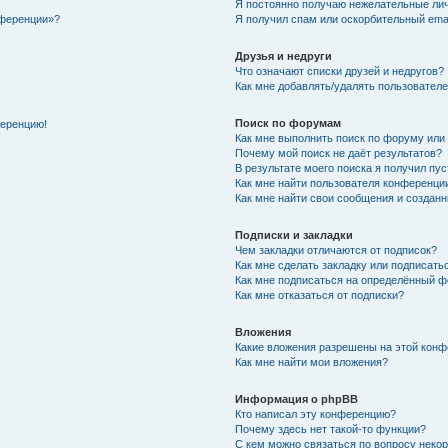
Я постоянно получаю нежелательные ли
нференции»?
Я получил спам или оскорбительный email
Друзья и недруги
Что означают списки друзей и недругов?
Как мне добавлять/удалять пользователе
Поиск по форумам
ференцию!
Как мне выполнить поиск по форуму ил
Почему мой поиск не даёт результатов?
В результате моего поиска я получил пу
Как мне найти пользователя конференци
Как мне найти свои сообщения и создан
Подписки и закладки
Чем закладки отличаются от подписок?
Как мне сделать закладку или подписат
Как мне подписаться на определённый 
Как мне отказаться от подписки?
Вложения
Какие вложения разрешены на этой кон
Как мне найти мои вложения?
Информация о phpBB
Кто написал эту конференцию?
Почему здесь нет такой-то функции?
С кем можно связаться по вопросу неко