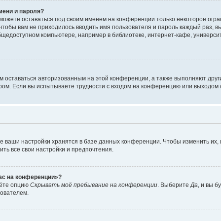
мени и пароля?
сможете оставаться под своим именем на конференции только некоторое огран
 чтобы вам не приходилось вводить имя пользователя и пароль каждый раз, 
щедоступном компьютере, например в библиотеке, интернет-кафе, университе
ам оставаться авторизованным на этой конференции, а также выполняют друг
ом. Если вы испытываете трудности с входом на конференцию или выходом с
е ваши настройки хранятся в базе данных конференции. Чтобы изменить их,
ить все свои настройки и предпочтения.
час на конференции»?
дёте опцию
Скрывать моё пребывание на конференции
. Выберите
Да
, и вы 
зователем.