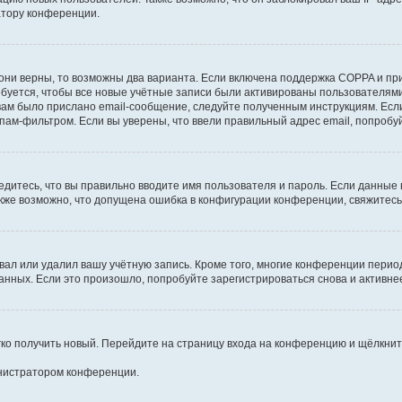
атору конференции.
они верны, то возможны два варианта. Если включена поддержка COPPA и при 
уется, чтобы все новые учётные записи были активированы пользователями
ам было прислано email-сообщение, следуйте полученным инструкциям. Если
пам-фильтром. Если вы уверены, что ввели правильный адрес email, попробу
едитесь, что вы правильно вводите имя пользователя и пароль. Если данные
Также возможно, что допущена ошибка в конфигурации конференции, свяжитес
вал или удалил вашу учётную запись. Кроме того, многие конференции перио
ных. Если это произошло, попробуйте зарегистрироваться снова и активнее 
егко получить новый. Перейдите на страницу входа на конференцию и щёлкни
инистратором конференции.