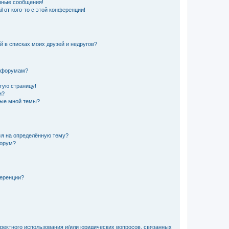
чные сообщения!
 от кого-то с этой конференции!
й в списках моих друзей и недругов?
и форумам?
стую страницу!
и?
ные мной темы?
ься на определённую тему?
форум?
ференции?
рректного использования и/или юридических вопросов, связанных