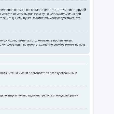
иченное время. Это сделано для того, чтобы никто другой
вы можете отметить флажком пункт
Запомнить меня
при
те и т. д. Если пункт
Запомнить меня
отсутствует, это
ие функции, такие как отслеживание прочитанных
 конференции, возможно, удаление cookies может помочь.
 щёлкните на имени пользователя вверху страницы и
будете видны только администраторам, модераторам и