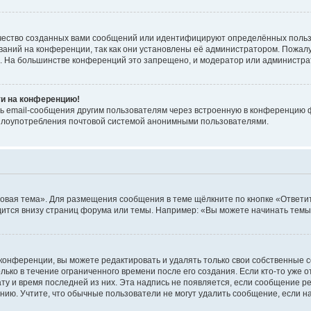
чество созданных вами сообщений или идентифицируют определённых польз
аний на конференции, так как они установлены её администратором. Пожал
е. На большинстве конференций это запрещено, и модератор или администра
ти на конференцию!
ь email-сообщения другим пользователям через встроенную в конференцию ф
ь злоупотребления почтовой системой анонимными пользователями.
овая тема». Для размещения сообщения в теме щёлкните по кнопке «Ответит
ится внизу страниц форума или темы. Например: «Вы можете начинать темы»
конференции, вы можете редактировать и удалять только свои собственные 
ько в течение ограниченного времени после его создания. Если кто-то уже 
дату и время последней из них. Эта надпись не появляется, если сообщение 
ию. Учтите, что обычные пользователи не могут удалить сообщение, если на 