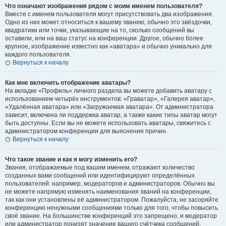
Что означают изображения рядом с моим именем пользователя?
Вместе с именем пользователя могут присутствовать два изображения.
Одно из них может относиться к вашему званию, обычно это звёздочки,
квадратики или точки, указывающие на то, сколько сообщений вы
оставили, или на ваш статус на конференции. Другое, обычно более
крупное, изображение известно как «аватара» и обычно уникально для
каждого пользователя.
Вернуться к началу
Как мне включить отображение аватары?
На вкладке «Профиль» личного раздела вы можете добавить аватару с
использованием четырёх инструментов: «Граватар», «Галерея аватар»,
«Удалённая аватара» или «Загружаемая аватара». От администратора
зависит, включена ли поддержка аватар, а также какие типы аватар могут
быть доступны. Если вы не можете использовать аватары, свяжитесь с
администратором конференции для выяснения причин.
Вернуться к началу
Что такое звание и как я могу изменить его?
Звания, отображаемые под вашим именем, отражают количество
созданных вами сообщений или идентифицируют определённых
пользователей: например, модераторов и администраторов. Обычно вы
не можете напрямую изменять наименования званий на конференции,
так как они установлены её администратором. Пожалуйста, не засоряйте
конференцию ненужными сообщениями только для того, чтобы повысить
своё звание. На большинстве конференций это запрещено, и модератор
или администратор понизят значение вашего счётчика сообщений.