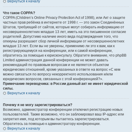
Вернуться к началу
Что такое COPPA?
COPPA (Children’s Online Privacy Protection Act of 1998), или Акт о защите
частных прав ребёнка в интернете от 1998 г. — это закон Соединённых
Штатов, требующий от сайтов, которые могут собирать информацию от
несовершеннолетних младше 13 лет, иметь на это письменное согласие
родителей. Допустимо наличие иного вида подтверждения того, что
опекуны разрешают сбор личной информации от несовершеннолетних
младше 13 лет. Если вы не уверены, применимо ли это к вам, как к
регистрирующемуся на конференции, или к самой конференции,
обратитесь за помощью к юрисконсульту. Обратите внимание, что phpBB
Limited администрация данной конференции не может давать
рекомендаций по правовым вопросам и не является объектом
юридических отношений, кроме указанных в ответе на вопрос «С кем
можно связаться по вопросу некорректного использования и/или
юридических вопросов, связанных с этой конференцией?».
Примечание переводчика: в России данный акт не имеет юридической
силы.
Вернуться к началу
Почему я не могу зарегистрироваться?
Возможно, администратор конференции отключил регистрацию новых
пользователей. Также возможно, что он заблокировал ваш IP-адрес или
запретил имя, под которым вы пытаетесь зарегистрироваться.
Обратитесь за помощью к администратору конференции.
Вернуться к началу