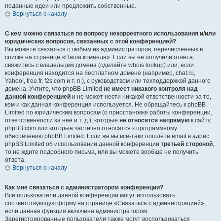
поданные идеи или предложить собственные.
Вернуться к началу
С кем можно связаться по вопросу некорректного использования и/или
юридических вопросов, связанных с этой конференцией?
Вы можете связаться с любым из администраторов, перечисленных в
списке на странице «Наша команда». Если вы не получили ответа,
свяжитесь с владельцем домена (сделайте whois lookup) или, если
конференция находится на бесплатном домене (например, chat.ru,
Yahoo!, free.fr, f2s.com и т. п.), с руководством или техподдержкой данного
домена. Учтите, что phpBB Limited
не имеет никакого контроля над
данной конференцией
и не может нести никакой ответственности за то,
кем и как данная конференция используется. Не обращайтесь к phpBB
Limited по юридическим вопросам (о приостановке работы конференции,
ответственности за неё и т. д.), которые
не относятся напрямую
к сайту
phpBB.com или которые частично относятся к программному
обеспечению phpBB Limited. Если же вы всё-таки пошлёте email в адрес
phpBB Limited об использовании данной конференции
третьей стороной
,
то не ждите подробного письма, или вы можете вообще не получить
ответа.
Вернуться к началу
Как мне связаться с администратором конференции?
Все пользователи данной конференции могут использовать
соответствующую форму на странице «Связаться с администрацией»,
если данная функция включена администратором.
Зарегистрированные пользователи также могут воспользоваться