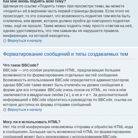
Как мне вновь поднять мою тему?
Щёлкнув по ссылке «Поднять тему» при просмотре темы, вы можете
«поднять» её в верхнюю часть первой страницы форума. Если этого не
происходит, то это означает, что возможность поднятия тем могла быть
отключена, или время, которое должно пройти до повторного поднятия
темы, ещё не прошло. Также можно поднять тему, просто ответив на неё,
однако удостоверьтесь, что тем самым вы не нарушаете правила
конференции, на которой находитесь.
Вернуться к началу
Форматирование сообщений и типы создаваемых тем
Что такое BBCode?
BBCode — это особая реализация HTML, предлагающая большие
возможности по форматированию отдельных частей сообщения.
Возможность использования BBCode определяется администратором,
однако BBCode также может быть отключён на уровне сообщения в
форме для его отправки. BBCode очень похож на HTML, но теги в нём
заключаются в квадратные скобки [ и ], а не в < и >. За дополнительной
информацией о BBCode обратитесь к руководству по BBCode, ссылка на
которое доступна из формы отправки сообщений.
Вернуться к началу
Могу ли я использовать HTML?
Нет. На этой конференции невозможны отправка и обработка HTML-кода
в сообщениях. Большая часть возможностей HTML по форматированию
сообщений может быть реализована с использованием BBCode.