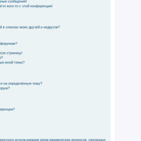
чные сообщения!
 от кого-то с этой конференции!
й в списках моих друзей и недругов?
и форумам?
стую страницу!
и?
ные мной темы?
ься на определённую тему?
форум?
ференции?
рректного использования и/или юридических вопросов, связанных