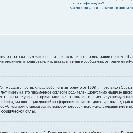
с этой конференцией?
Как мне связаться с администратором 
дминистратор настроил конференцию: должны ли вы зарегистрироваться, чтобы
 анонимным пользователям: аватары, личные сообщения, отправка email-сооб
.
 или Акт о защите частных прав ребёнка в интернете от 1998 г. — это закон Со
т, иметь на это письменное согласие родителей. Допустимо наличие иного
 Если вы не уверены, применимо ли это к вам, как к регистрирующемуся на 
Limited администрация данной конференции не может давать рекомендаций 
ос «С кем можно связаться по вопросу некорректного использования и/или ю
т юридической силы.
ию новых пользователей. Также возможно, что он заблокировал ваш IP-адре