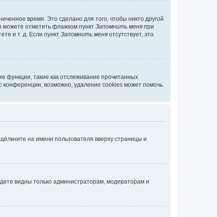
иченное время. Это сделано для того, чтобы никто другой
вы можете отметить флажком пункт
Запомнить меня
при
те и т. д. Если пункт
Запомнить меня
отсутствует, это
ие функции, такие как отслеживание прочитанных
 конференции, возможно, удаление cookies может помочь.
 щёлкните на имени пользователя вверху страницы и
будете видны только администраторам, модераторам и