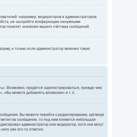
ователей: например, модераторов и администраторов.
уйста, не засоряйте конференцию ненужными
тор понизят значение вашего счётчика сообщений.
орму, и только если администратор включил такую
ь». Возможно, придётся зарегистрироваться, прежде чем
, «Вы можете добавлять вложения» и т. п.
сообщения. Вы можете перейти к редактированию, щёлкнув
ответил на сообщение, то под ним появится небольшая
редактировал администратор или модератор, хотя они могут
него уже кто-то ответил.