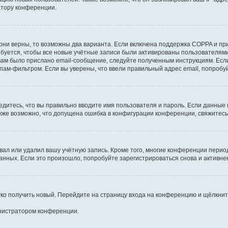
атору конференции.
они верны, то возможны два варианта. Если включена поддержка COPPA и при 
уется, чтобы все новые учётные записи были активированы пользователями
ам было прислано email-сообщение, следуйте полученным инструкциям. Если
пам-фильтром. Если вы уверены, что ввели правильный адрес email, попробу
едитесь, что вы правильно вводите имя пользователя и пароль. Если данные
Также возможно, что допущена ошибка в конфигурации конференции, свяжитес
вал или удалил вашу учётную запись. Кроме того, многие конференции перио
ных. Если это произошло, попробуйте зарегистрироваться снова и активнее 
егко получить новый. Перейдите на страницу входа на конференцию и щёлкни
инистратором конференции.