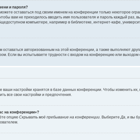
мени и пароля?
сможете оставаться под своим именем на конференции только некоторое огран
 чтобы вам не приходилось вводить имя пользователя и пароль каждый раз, 
щедоступном компьютере, например в библиотеке, интернет-кафе, университе
ам оставаться авторизованным на этой конференции, а также выполняют друг
ом. Если вы испытываете трудности с входом на конференцию или выходом с
е ваши настройки хранятся в базе данных конференции. Чтобы изменить их,
ить все свои настройки и предпочтения.
час на конференции»?
дёте опцию
Скрывать моё пребывание на конференции
. Выберите
Да
, и вы 
зователем.