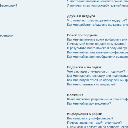
Я постоянно получаю нежелательные ли
нференции»?
Я получил спам или оскорбительный email
Друзья и недруги
Что означают списки друзей и недругов?
Как мне добавлять/удалять пользователе
Поиск по форумам
ференцию!
Как мне выполнить поиск по форуму ил
Почему мой поиск не даёт результатов?
В результате моего поиска я получил пу
Как мне найти пользователя конференци
Как мне найти свои сообщения и создан
Подписки и закладки
Чем закладки отличаются от подписок?
Как мне сделать закладку или подписат
Как мне подписаться на определённый 
Как мне отказаться от подписки?
Вложения
Какие вложения разрешены на этой кон
Как мне найти мои вложения?
Информация о phpBB
Кто написал эту конференцию?
Почему здесь нет такой-то функции?
С кем можно связаться по вопросу неко