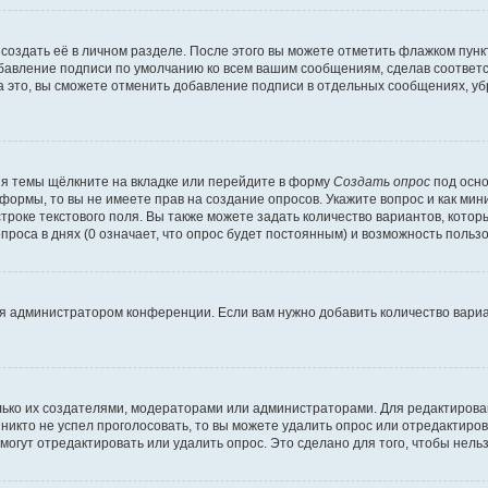
создать её в личном разделе. После этого вы можете отметить флажком пун
обавление подписи по умолчанию ко всем вашим сообщениям, сделав соотве
а это, вы сможете отменить добавление подписи в отдельных сообщениях, у
я темы щёлкните на вкладке или перейдите в форму
Создать опрос
под осно
 формы, то вы не имеете прав на создание опросов. Укажите вопрос и как ми
троке текстового поля. Вы также можете задать количество вариантов, котор
оса в днях (0 означает, что опрос будет постоянным) и возможность пользо
я администратором конференции. Если вам нужно добавить количество вари
только их создателями, модераторами или администраторами. Для редактиров
 никто не успел проголосовать, то вы можете удалить опрос или отредактиров
огут отредактировать или удалить опрос. Это сделано для того, чтобы нель