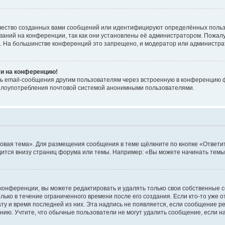
чество созданных вами сообщений или идентифицируют определённых польз
аний на конференции, так как они установлены её администратором. Пожал
е. На большинстве конференций это запрещено, и модератор или администра
ти на конференцию!
ь email-сообщения другим пользователям через встроенную в конференцию ф
ь злоупотребления почтовой системой анонимными пользователями.
овая тема». Для размещения сообщения в теме щёлкните по кнопке «Ответит
ится внизу страниц форума или темы. Например: «Вы можете начинать темы»
конференции, вы можете редактировать и удалять только свои собственные 
ько в течение ограниченного времени после его создания. Если кто-то уже 
дату и время последней из них. Эта надпись не появляется, если сообщение 
ию. Учтите, что обычные пользователи не могут удалить сообщение, если на 