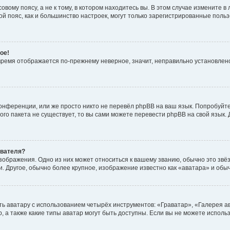
вому поясу, а не к тому, в котором находитесь вы. В этом случае измените в 
овой пояс, как и большинство настроек, могут только зарегистрированные пол
ое!
о время отображается по-прежнему неверное, значит, неправильно установле
онференции, или же просто никто не перевёл phpBB на ваш язык. Попробуйт
вого пакета не существует, то вы сами можете перевести phpBB на свой язы
ователя?
зображения. Одно из них может относиться к вашему званию, обычно это звёзд
. Другое, обычно более крупное, изображение известно как «аватара» и обы
ь аватару с использованием четырёх инструментов: «Граватар», «Галерея а
, а также какие типы аватар могут быть доступны. Если вы не можете испол