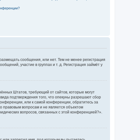
конференции?
 размещать сообщения, или нет. Тем не менее регистрация
щений, участие в группах и т. д. Регистрация займёт у
единённых Штатов, требующий от сайтов, которые могут
 вида подтверждения того, что опекуны разрешают сбор
конференции, или к самой конференции, обратитесь за
по правовым вопросам и не является объектом
ридических вопросов, связанных с этой конференцией?».
с или запретил имя, под которым вы пытаетесь