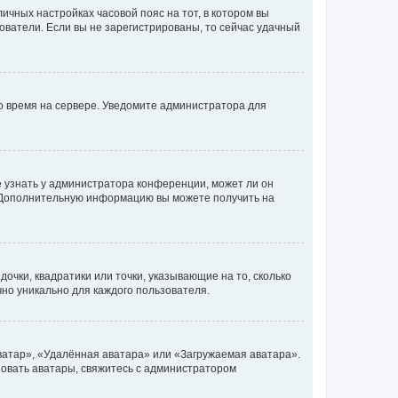
личных настройках часовой пояс на тот, в котором вы
ьзователи. Если вы не зарегистрированы, то сейчас удачный
но время на сервере. Уведомите администратора для
е узнать у администратора конференции, может ли он
к. Дополнительную информацию вы можете получить на
очки, квадратики или точки, указывающие на то, сколько
чно уникально для каждого пользователя.
ватар», «Удалённая аватара» или «Загружаемая аватара».
ьзовать аватары, свяжитесь с администратором