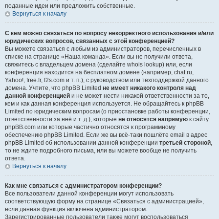
поданные идеи или предложить собственные.
Вернуться к началу
С кем можно связаться по вопросу некорректного использования и/или
юридических вопросов, связанных с этой конференцией?
Вы можете связаться с любым из администраторов, перечисленных в
списке на странице «Наша команда». Если вы не получили ответа,
свяжитесь с владельцем домена (сделайте whois lookup) или, если
конференция находится на бесплатном домене (например, chat.ru,
Yahoo!, free.fr, f2s.com и т. п.), с руководством или техподдержкой данного
домена. Учтите, что phpBB Limited
не имеет никакого контроля над
данной конференцией
и не может нести никакой ответственности за то,
кем и как данная конференция используется. Не обращайтесь к phpBB
Limited по юридическим вопросам (о приостановке работы конференции,
ответственности за неё и т. д.), которые
не относятся напрямую
к сайту
phpBB.com или которые частично относятся к программному
обеспечению phpBB Limited. Если же вы всё-таки пошлёте email в адрес
phpBB Limited об использовании данной конференции
третьей стороной
,
то не ждите подробного письма, или вы можете вообще не получить
ответа.
Вернуться к началу
Как мне связаться с администратором конференции?
Все пользователи данной конференции могут использовать
соответствующую форму на странице «Связаться с администрацией»,
если данная функция включена администратором.
Зарегистрированные пользователи также могут воспользоваться