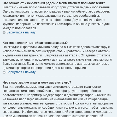
Что означают изображения рядом с моим именем пользователя?
Вместе с именем пользователя могут присутствовать два изображения.
Одно из них может относиться к вашему званию, обычно это звёздочки,
квадратики или точки, указывающие на то, сколько сообщений вы
оставили, или на ваш статус на конференции. Другое, обычно более
крупное, изображение известно как «аватара» и обычно уникально для
каждого пользователя.
Вернуться к началу
Как мне включить отображение аватары?
На вкладке «Профиль» личного раздела вы можете добавить аватару с
использованием четырёх инструментов: «Граватар», «Галерея аватар»,
«Удалённая аватара» или «Загружаемая аватара». От администратора
зависит, включена ли поддержка аватар, а также какие типы аватар могут
быть доступны. Если вы не можете использовать аватары, свяжитесь с
администратором конференции для выяснения причин.
Вернуться к началу
Что такое звание и как я могу изменить его?
Звания, отображаемые под вашим именем, отражают количество
созданных вами сообщений или идентифицируют определённых
пользователей: например, модераторов и администраторов. Обычно вы
не можете напрямую изменять наименования званий на конференции,
так как они установлены её администратором. Пожалуйста, не засоряйте
конференцию ненужными сообщениями только для того, чтобы повысить
своё звание. На большинстве конференций это запрещено, и модератор
или администратор понизят значение вашего счётчика сообщений.