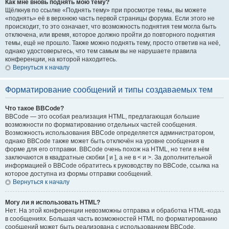
Как мне вновь поднять мою тему?
Щёлкнув по ссылке «Поднять тему» при просмотре темы, вы можете
«поднять» её в верхнюю часть первой страницы форума. Если этого не
происходит, то это означает, что возможность поднятия тем могла быть
отключена, или время, которое должно пройти до повторного поднятия
темы, ещё не прошло. Также можно поднять тему, просто ответив на неё,
однако удостоверьтесь, что тем самым вы не нарушаете правила
конференции, на которой находитесь.
Вернуться к началу
Форматирование сообщений и типы создаваемых тем
Что такое BBCode?
BBCode — это особая реализация HTML, предлагающая большие
возможности по форматированию отдельных частей сообщения.
Возможность использования BBCode определяется администратором,
однако BBCode также может быть отключён на уровне сообщения в
форме для его отправки. BBCode очень похож на HTML, но теги в нём
заключаются в квадратные скобки [ и ], а не в < и >. За дополнительной
информацией о BBCode обратитесь к руководству по BBCode, ссылка на
которое доступна из формы отправки сообщений.
Вернуться к началу
Могу ли я использовать HTML?
Нет. На этой конференции невозможны отправка и обработка HTML-кода
в сообщениях. Большая часть возможностей HTML по форматированию
сообщений может быть реализована с использованием BBCode.