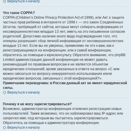
Вернуться к началу
Что такое COPPA?
COPPA (Children’s Online Privacy Protection Act of 1998), или Акт о защите
частных прав ребёнка в интернете от 1998 г. — это закон Соединённых
Штатов, требующий от сайтов, которые могут собирать информацию от
несовершеннолетних младше 13 лет, иметь на это письменное согласие
родителей. Допустимо наличие иного вида подтверждения того, что
опекуны разрешают сбор личной информации от несовершеннолетних
младше 13 лет. Если вы не уверены, применимо ли это к вам, как к
регистрирующемуся на конференции, или к самой конференции,
обратитесь за помощью к юрисконсульту. Обратите внимание, что phpBB
Limited администрация данной конференции не может давать
рекомендаций по правовым вопросам и не является объектом
юридических отношений, кроме указанных в ответе на вопрос «С кем
можно связаться по вопросу некорректного использования и/или
юридических вопросов, связанных с этой конференцией?».
Примечание переводчика: в России данный акт не имеет юридической
силы.
Вернуться к началу
Почему я не могу зарегистрироваться?
Возможно, администратор конференции отключил регистрацию новых
пользователей. Также возможно, что он заблокировал ваш IP-адрес или
запретил имя, под которым вы пытаетесь зарегистрироваться.
Обратитесь за помощью к администратору конференции.
Вернуться к началу