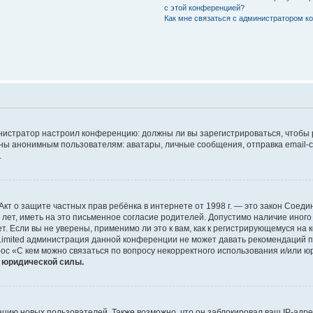
с этой конференцией?
Как мне связаться с администратором 
дминистратор настроил конференцию: должны ли вы зарегистрироваться, чтобы
 анонимным пользователям: аватары, личные сообщения, отправка email-сооб
.
 или Акт о защите частных прав ребёнка в интернете от 1998 г. — это закон Со
т, иметь на это письменное согласие родителей. Допустимо наличие иного
 Если вы не уверены, применимо ли это к вам, как к регистрирующемуся на 
Limited администрация данной конференции не может давать рекомендаций 
ос «С кем можно связаться по вопросу некорректного использования и/или ю
т юридической силы.
ию новых пользователей. Также возможно, что он заблокировал ваш IP-адре