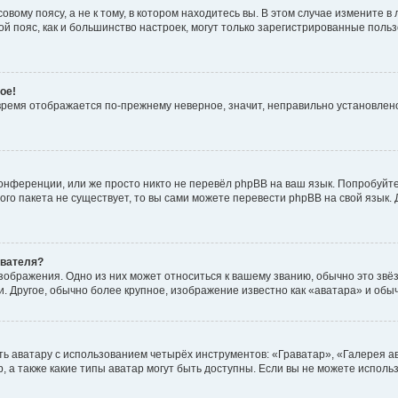
вому поясу, а не к тому, в котором находитесь вы. В этом случае измените в 
овой пояс, как и большинство настроек, могут только зарегистрированные пол
ое!
о время отображается по-прежнему неверное, значит, неправильно установле
онференции, или же просто никто не перевёл phpBB на ваш язык. Попробуйт
вого пакета не существует, то вы сами можете перевести phpBB на свой язы
ователя?
зображения. Одно из них может относиться к вашему званию, обычно это звёзд
. Другое, обычно более крупное, изображение известно как «аватара» и обы
ь аватару с использованием четырёх инструментов: «Граватар», «Галерея а
, а также какие типы аватар могут быть доступны. Если вы не можете испол