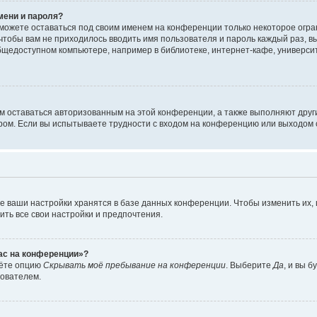
мени и пароля?
сможете оставаться под своим именем на конференции только некоторое огран
 чтобы вам не приходилось вводить имя пользователя и пароль каждый раз, 
щедоступном компьютере, например в библиотеке, интернет-кафе, университе
ам оставаться авторизованным на этой конференции, а также выполняют друг
ом. Если вы испытываете трудности с входом на конференцию или выходом с
е ваши настройки хранятся в базе данных конференции. Чтобы изменить их,
ить все свои настройки и предпочтения.
час на конференции»?
дёте опцию
Скрывать моё пребывание на конференции
. Выберите
Да
, и вы 
зователем.