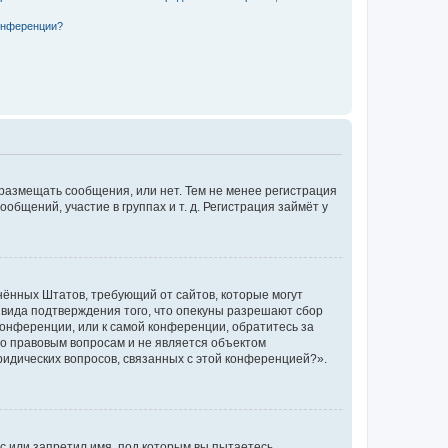
конференции?
 размещать сообщения, или нет. Тем не менее регистрация
щений, участие в группах и т. д. Регистрация займёт у
единённых Штатов, требующий от сайтов, которые могут
 вида подтверждения того, что опекуны разрешают сбор
конференции, или к самой конференции, обратитесь за
по правовым вопросам и не является объектом
ридических вопросов, связанных с этой конференцией?».
с или запретил имя, под которым вы пытаетесь