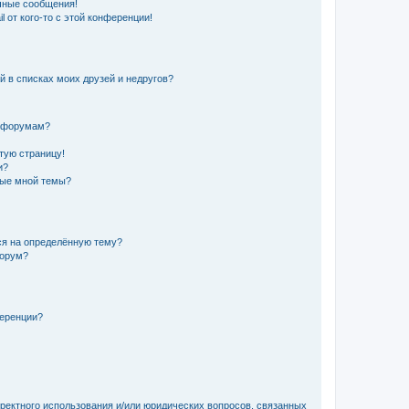
чные сообщения!
 от кого-то с этой конференции!
й в списках моих друзей и недругов?
и форумам?
стую страницу!
и?
ные мной темы?
ься на определённую тему?
форум?
ференции?
рректного использования и/или юридических вопросов, связанных