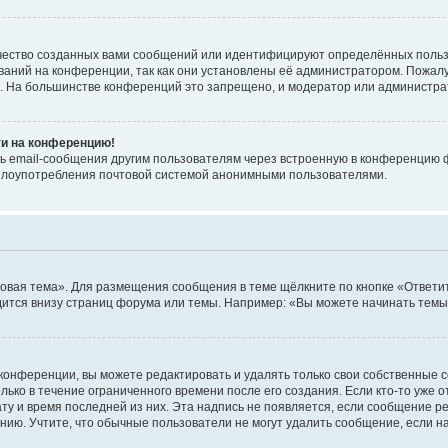
чество созданных вами сообщений или идентифицируют определённых польз
аний на конференции, так как они установлены её администратором. Пожал
е. На большинстве конференций это запрещено, и модератор или администра
ти на конференцию!
ь email-сообщения другим пользователям через встроенную в конференцию ф
ь злоупотребления почтовой системой анонимными пользователями.
овая тема». Для размещения сообщения в теме щёлкните по кнопке «Ответит
ится внизу страниц форума или темы. Например: «Вы можете начинать темы»
конференции, вы можете редактировать и удалять только свои собственные 
ько в течение ограниченного времени после его создания. Если кто-то уже 
дату и время последней из них. Эта надпись не появляется, если сообщение 
ию. Учтите, что обычные пользователи не могут удалить сообщение, если на 