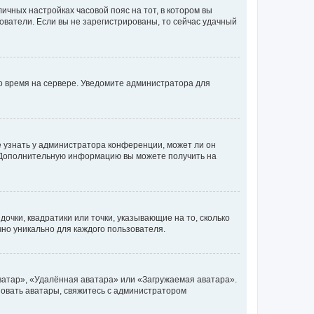
личных настройках часовой пояс на тот, в котором вы
ьзователи. Если вы не зарегистрированы, то сейчас удачный
но время на сервере. Уведомите администратора для
е узнать у администратора конференции, может ли он
к. Дополнительную информацию вы можете получить на
очки, квадратики или точки, указывающие на то, сколько
чно уникально для каждого пользователя.
ватар», «Удалённая аватара» или «Загружаемая аватара».
ьзовать аватары, свяжитесь с администратором