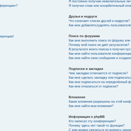
Я постоянно получаю нежелательные ли
нференции»?
Я получил спам или оскорбительный email
Друзья и недруги
Что означают списки друзей и недругов?
Как мне добавлять/удалять пользователе
Поиск по форумам
ференцию!
Как мне выполнить поиск по форуму ил
Почему мой поиск не даёт результатов?
В результате моего поиска я получил пу
Как мне найти пользователя конференци
Как мне найти свои сообщения и создан
Подписки и закладки
Чем закладки отличаются от подписок?
Как мне сделать закладку или подписат
Как мне подписаться на определённый 
Как мне отказаться от подписки?
Вложения
Какие вложения разрешены на этой кон
Как мне найти мои вложения?
Информация о phpBB
Кто написал эту конференцию?
Почему здесь нет такой-то функции?
С кем можно связаться по вопросу неко