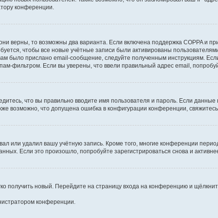
атору конференции.
они верны, то возможны два варианта. Если включена поддержка COPPA и при 
уется, чтобы все новые учётные записи были активированы пользователями
ам было прислано email-сообщение, следуйте полученным инструкциям. Если
пам-фильтром. Если вы уверены, что ввели правильный адрес email, попробу
едитесь, что вы правильно вводите имя пользователя и пароль. Если данные
Также возможно, что допущена ошибка в конфигурации конференции, свяжитес
вал или удалил вашу учётную запись. Кроме того, многие конференции перио
ных. Если это произошло, попробуйте зарегистрироваться снова и активнее 
егко получить новый. Перейдите на страницу входа на конференцию и щёлкни
инистратором конференции.