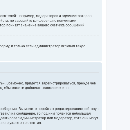
ователей: например, модераторов и администраторов.
уйста, не засоряйте конференцию ненужными
тор понизят значение вашего счётчика сообщений.
орму, и только если администратор включил такую
ь». Возможно, придётся зарегистрироваться, прежде чем
, «Вы можете добавлять вложения» и т. п.
сообщения. Вы можете перейти к редактированию, щёлкнув
ответил на сообщение, то под ним появится небольшая
редактировал администратор или модератор, хотя они могут
него уже кто-то ответил.