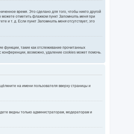
иченное время. Это сделано для того, чтобы никто другой
вы можете отметить флажком пункт
Запомнить меня
при
те и т. д. Если пункт
Запомнить меня
отсутствует, это
ие функции, такие как отслеживание прочитанных
 конференции, возможно, удаление cookies может помочь.
 щёлкните на имени пользователя вверху страницы и
будете видны только администраторам, модераторам и