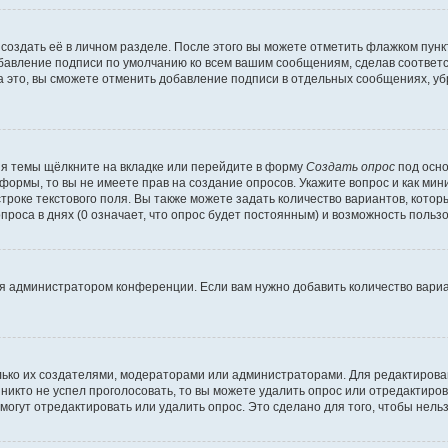
создать её в личном разделе. После этого вы можете отметить флажком пун
обавление подписи по умолчанию ко всем вашим сообщениям, сделав соотве
а это, вы сможете отменить добавление подписи в отдельных сообщениях, у
я темы щёлкните на вкладке или перейдите в форму
Создать опрос
под осно
 формы, то вы не имеете прав на создание опросов. Укажите вопрос и как ми
троке текстового поля. Вы также можете задать количество вариантов, котор
оса в днях (0 означает, что опрос будет постоянным) и возможность пользо
я администратором конференции. Если вам нужно добавить количество вари
только их создателями, модераторами или администраторами. Для редактиров
 никто не успел проголосовать, то вы можете удалить опрос или отредактиров
огут отредактировать или удалить опрос. Это сделано для того, чтобы нель