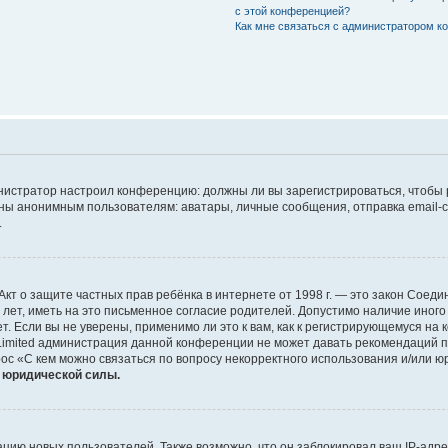
с этой конференцией?
Как мне связаться с администратором 
дминистратор настроил конференцию: должны ли вы зарегистрироваться, чтобы
 анонимным пользователям: аватары, личные сообщения, отправка email-сооб
.
 или Акт о защите частных прав ребёнка в интернете от 1998 г. — это закон Со
т, иметь на это письменное согласие родителей. Допустимо наличие иного
 Если вы не уверены, применимо ли это к вам, как к регистрирующемуся на 
Limited администрация данной конференции не может давать рекомендаций 
ос «С кем можно связаться по вопросу некорректного использования и/или ю
т юридической силы.
ию новых пользователей. Также возможно, что он заблокировал ваш IP-адре