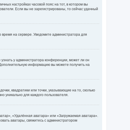
личных настройках часовой пояс на тот, в котором вы
ьзователи. Если вы не зарегистрированы, то сейчас удачный
но время на сервере. Уведомите администратора для
е узнать у администратора конференции, может ли он
к. Дополнительную информацию вы можете получить на
очки, квадратики или точки, указывающие на то, сколько
чно уникально для каждого пользователя.
ватар», «Удалённая аватара» или «Загружаемая аватара».
ьзовать аватары, свяжитесь с администратором