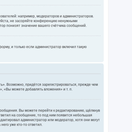
ователей: например, модераторов и администраторов.
уйста, не засоряйте конференцию ненужными
тор понизят значение вашего счётчика сообщений.
орму, и только если администратор включил такую
ь». Возможно, придётся зарегистрироваться, прежде чем
, «Вы можете добавлять вложения» и т. п.
сообщения. Вы можете перейти к редактированию, щёлкнув
ответил на сообщение, то под ним появится небольшая
редактировал администратор или модератор, хотя они могут
него уже кто-то ответил.