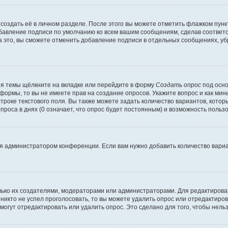
создать её в личном разделе. После этого вы можете отметить флажком пун
обавление подписи по умолчанию ко всем вашим сообщениям, сделав соотве
а это, вы сможете отменить добавление подписи в отдельных сообщениях, у
я темы щёлкните на вкладке или перейдите в форму
Создать опрос
под осно
 формы, то вы не имеете прав на создание опросов. Укажите вопрос и как ми
троке текстового поля. Вы также можете задать количество вариантов, котор
оса в днях (0 означает, что опрос будет постоянным) и возможность пользо
я администратором конференции. Если вам нужно добавить количество вари
только их создателями, модераторами или администраторами. Для редактиров
 никто не успел проголосовать, то вы можете удалить опрос или отредактиров
огут отредактировать или удалить опрос. Это сделано для того, чтобы нель