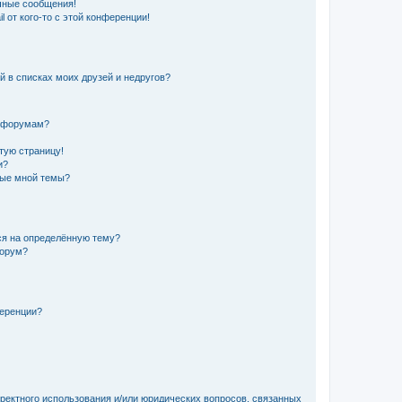
чные сообщения!
 от кого-то с этой конференции!
й в списках моих друзей и недругов?
и форумам?
стую страницу!
и?
ные мной темы?
ься на определённую тему?
форум?
ференции?
рректного использования и/или юридических вопросов, связанных