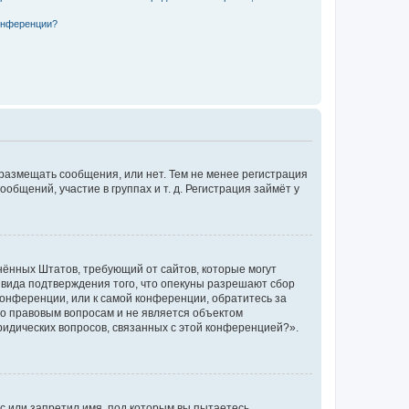
конференции?
 размещать сообщения, или нет. Тем не менее регистрация
щений, участие в группах и т. д. Регистрация займёт у
единённых Штатов, требующий от сайтов, которые могут
 вида подтверждения того, что опекуны разрешают сбор
конференции, или к самой конференции, обратитесь за
по правовым вопросам и не является объектом
ридических вопросов, связанных с этой конференцией?».
с или запретил имя, под которым вы пытаетесь