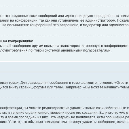
чество созданных вами сообщений или идентифицируют определённых польз
аний на конференции, так как они установлены её администратором. Пожал
е. На большинстве конференций это запрещено, и модератор или администра
ти на конференцию!
ь email-сообщения другим пользователям через встроенную в конференцию ф
ь злоупотребления почтовой системой анонимными пользователями.
овая тема». Для размещения сообщения в теме щёлкните по кнопке «Ответит
ится внизу страниц форума или темы. Например: «Вы можете начинать темы»
конференции, вы можете редактировать и удалять только свои собственные 
ько в течение ограниченного времени после его создания. Если кто-то уже 
дату и время последней из них. Эта надпись не появляется, если сообщение 
ию. Учтите, что обычные пользователи не могут удалить сообщение, если на 