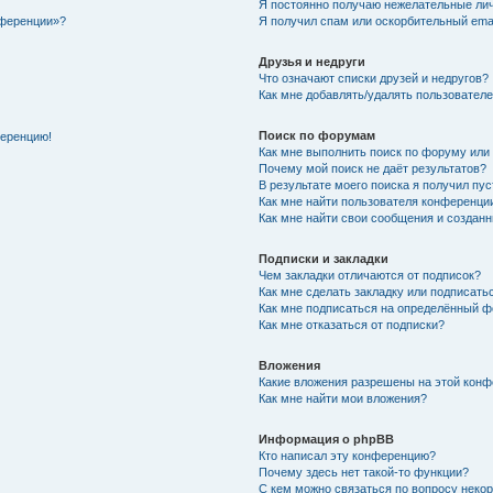
Я постоянно получаю нежелательные ли
нференции»?
Я получил спам или оскорбительный email
Друзья и недруги
Что означают списки друзей и недругов?
Как мне добавлять/удалять пользователе
Поиск по форумам
ференцию!
Как мне выполнить поиск по форуму ил
Почему мой поиск не даёт результатов?
В результате моего поиска я получил пу
Как мне найти пользователя конференци
Как мне найти свои сообщения и создан
Подписки и закладки
Чем закладки отличаются от подписок?
Как мне сделать закладку или подписат
Как мне подписаться на определённый 
Как мне отказаться от подписки?
Вложения
Какие вложения разрешены на этой кон
Как мне найти мои вложения?
Информация о phpBB
Кто написал эту конференцию?
Почему здесь нет такой-то функции?
С кем можно связаться по вопросу неко