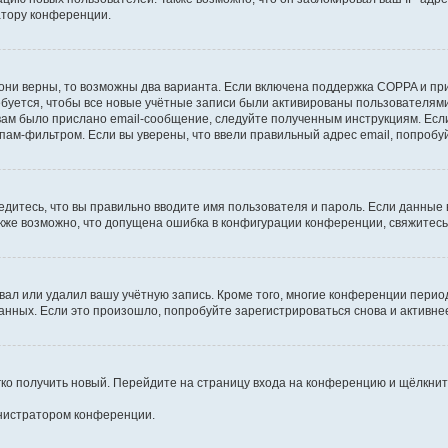
атору конференции.
они верны, то возможны два варианта. Если включена поддержка COPPA и при 
уется, чтобы все новые учётные записи были активированы пользователями
ам было прислано email-сообщение, следуйте полученным инструкциям. Если
пам-фильтром. Если вы уверены, что ввели правильный адрес email, попробу
едитесь, что вы правильно вводите имя пользователя и пароль. Если данные
Также возможно, что допущена ошибка в конфигурации конференции, свяжитес
вал или удалил вашу учётную запись. Кроме того, многие конференции перио
ных. Если это произошло, попробуйте зарегистрироваться снова и активнее 
егко получить новый. Перейдите на страницу входа на конференцию и щёлкни
инистратором конференции.