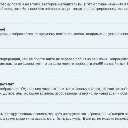
вому поясу, а не к тому, в котором находитесь вы. В этом случае измените в 
овой пояс, как и большинство настроек, могут только зарегистрированные пол
ое!
о время отображается по-прежнему неверное, значит, неправильно установле
онференции, или же просто никто не перевёл phpBB на ваш язык. Попробуйт
вого пакета не существует, то вы сами можете перевести phpBB на свой язы
ователя?
зображения. Одно из них может относиться к вашему званию, обычно это звёзд
. Другое, обычно более крупное, изображение известно как «аватара» и обы
ь аватару с использованием четырёх инструментов: «Граватар», «Галерея а
, а также какие типы аватар могут быть доступны. Если вы не можете испол