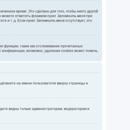
иченное время. Это сделано для того, чтобы никто другой
вы можете отметить флажком пункт
Запомнить меня
при
те и т. д. Если пункт
Запомнить меня
отсутствует, это
ие функции, такие как отслеживание прочитанных
 конференции, возможно, удаление cookies может помочь.
 щёлкните на имени пользователя вверху страницы и
будете видны только администраторам, модераторам и