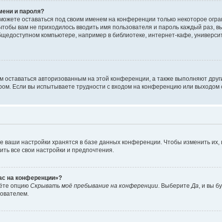
мени и пароля?
сможете оставаться под своим именем на конференции только некоторое огран
 чтобы вам не приходилось вводить имя пользователя и пароль каждый раз, 
щедоступном компьютере, например в библиотеке, интернет-кафе, университе
ам оставаться авторизованным на этой конференции, а также выполняют друг
ом. Если вы испытываете трудности с входом на конференцию или выходом с
е ваши настройки хранятся в базе данных конференции. Чтобы изменить их,
ить все свои настройки и предпочтения.
час на конференции»?
дёте опцию
Скрывать моё пребывание на конференции
. Выберите
Да
, и вы 
зователем.