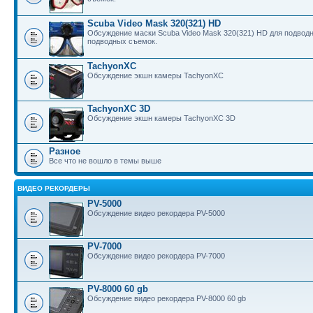
Scuba Video Mask 320(321) HD
Обсуждение маски Scuba Video Mask 320(321) HD для подводн
подводных съемок.
TachyonXC
Обсуждение экшн камеры TachyonXC
TachyonXC 3D
Обсуждение экшн камеры TachyonXC 3D
Разное
Все что не вошло в темы выше
ВИДЕО РЕКОРДЕРЫ
PV-5000
Обсуждение видео рекордера PV-5000
PV-7000
Обсуждение видео рекордера PV-7000
PV-8000 60 gb
Обсуждение видео рекордера PV-8000 60 gb