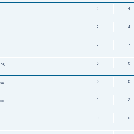
2
4
2
4
2
7
0
0
GPS
0
0
000
1
2
000
0
0