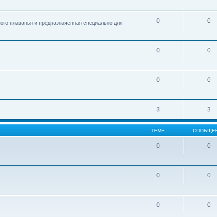
0
0
ого плаванья и предназначенная специально для
0
0
0
0
3
3
ТЕМЫ
СООБЩЕ
0
0
0
0
0
0