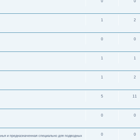
0
0
1
2
0
0
1
1
1
2
5
11
0
0
0
0
анья и предназначенная специально для подводных