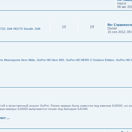
mazur
08 авг 20
Re: Странност
10
19
Demid
D720
,
Drift HD170 Stealth
,
Drift
15 сен 2012, 09:
ro Motorsports Hero Wide
,
GoPro HD Hero 960
,
GoPro HD HERO 2 Outdoor Edition
,
GoPro HD H
ой и качественный аналог GoPro. Ранее камера была известна под именем SJ4000, но из
кшн-камеры SJ4000 выпускаются только под брендом SJCAM.
тест …