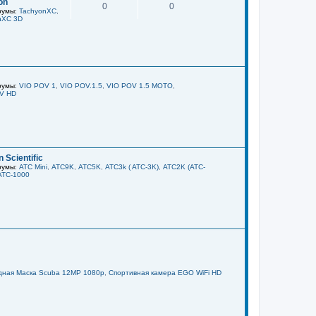
on
0
0
умы:
TachyonXC
,
nXC 3D
умы:
VIO POV 1
,
VIO POV.1.5
,
VIO POV 1.5 MOTO
,
V HD
 Scientific
умы:
ATC Mini
,
ATC9K
,
ATC5K
,
ATC3k ( ATC-3K)
,
ATC2K (ATC-
ATC-1000
дная Маска Scuba 12MP 1080p
,
Спортивная камера EGO WiFi HD