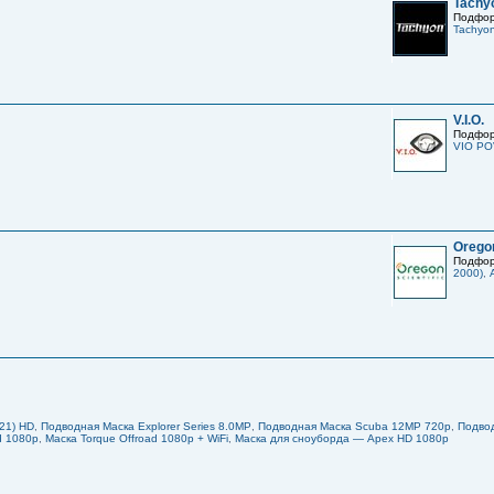
Tachy
Подфор
Tachyo
V.I.O.
Подфор
VIO PO
Oregon
Подфор
2000)
,
21) HD
,
Подводная Маска Explorer Series 8.0MP
,
Подводная Маска Scuba 12MP 720p
,
Подво
d 1080p
,
Маска Torque Offroad 1080p + WiFi
,
Маска для сноуборда — Apex HD 1080p