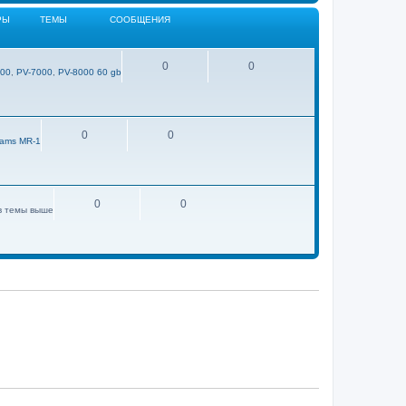
РЫ
ТЕМЫ
СООБЩЕНИЯ
0
0
000
,
PV-7000
,
PV-8000 60 gb
0
0
cams MR-1
0
0
в темы выше