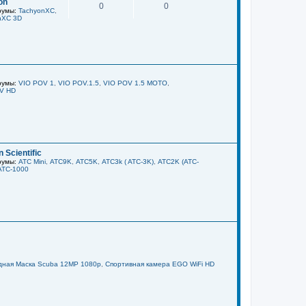
on
0
0
умы:
TachyonXC
,
nXC 3D
умы:
VIO POV 1
,
VIO POV.1.5
,
VIO POV 1.5 MOTO
,
V HD
 Scientific
умы:
ATC Mini
,
ATC9K
,
ATC5K
,
ATC3k ( ATC-3K)
,
ATC2K (ATC-
ATC-1000
дная Маска Scuba 12MP 1080p
,
Спортивная камера EGO WiFi HD