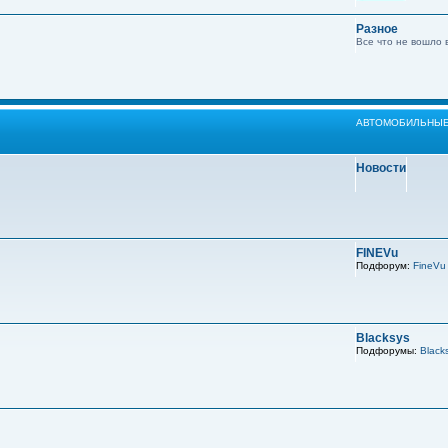
Разное
Все что не вошло 
АВТОМОБИЛЬНЫЕ
Новости
FINEVu
Подфорум:
FineVu
Blacksys
Подфорумы:
Black