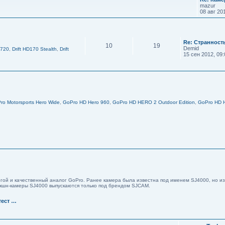
mazur
08 авг 20
Re: Странност
10
19
Demid
D720
,
Drift HD170 Stealth
,
Drift
15 сен 2012, 09:
ro Motorsports Hero Wide
,
GoPro HD Hero 960
,
GoPro HD HERO 2 Outdoor Edition
,
GoPro HD H
ой и качественный аналог GoPro. Ранее камера была известна под именем SJ4000, но из
кшн-камеры SJ4000 выпускаются только под брендом SJCAM.
тест …