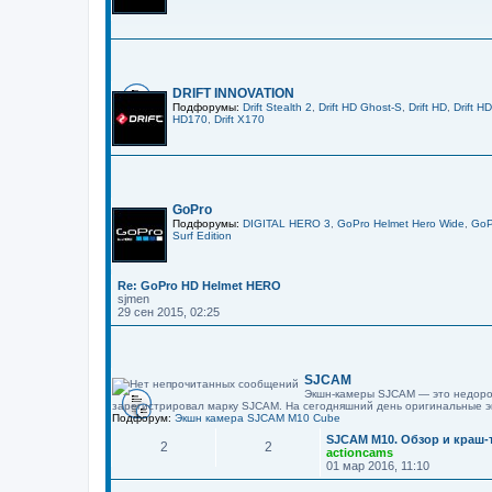
DRIFT INNOVATION
Подфорумы:
Drift Stealth 2
,
Drift HD Ghost-S
,
Drift HD
,
Drift H
HD170
,
Drift X170
GoPro
Подфорумы:
DIGITAL HERO 3
,
GoPro Helmet Hero Wide
,
GoP
Surf Edition
Re: GoPro HD Helmet HERO
sjmen
29 сен 2015, 02:25
SJCAM
Экшн-камеры SJCAM — это недорог
зарегистрировал марку SJCAM. На сегодняшний день оригинальные э
Подфорум:
Экшн камера SJCAM M10 Cube
SJCAM M10. Обзор и краш-
2
2
actioncams
01 мар 2016, 11:10