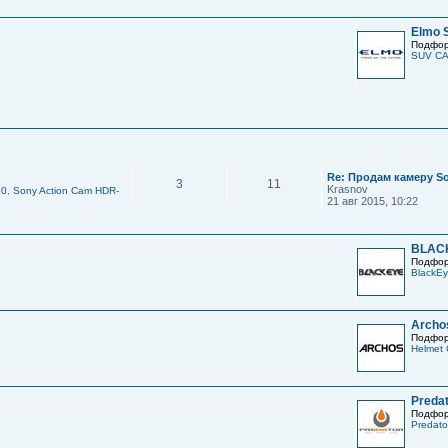
Elmo 
Подфор
SUV C
Re: Продам камеру 
3
11
Krasnov
10
,
Sony Action Cam HDR-
21 авг 2015, 10:22
BLAC
Подфор
BlackE
Archo
Подфор
Helmet
Preda
Подфор
Predat