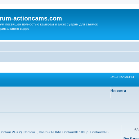
orum-actioncams.com
ум посвящен полностью камерам и аксессуарам для съемок
тримального видео
ЭКШН КАМЕРЫ
Новости
58
Contour Plus 2)
,
Contour+
,
Contour ROAM
,
ContourHD 1080p
,
ContourGPS
,
Re: Каме