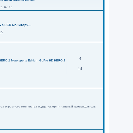
16, 07:42
ь с LCD мониторч…
05
4
ERO 2 Motorsports Edition
,
GoPro HD HERO 2
14
-за огромного количества подделок оригинальный производитель