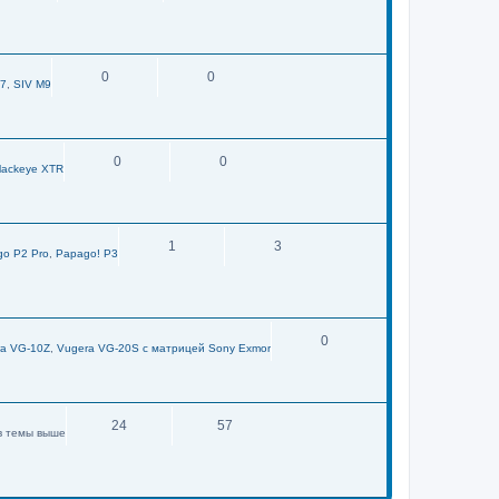
0
0
M7
,
SIV M9
0
0
lackeye XTR
1
3
o P2 Pro
,
Papago! P3
0
ra VG-10Z
,
Vugera VG-20S с матрицей Sony Exmor
24
57
в темы выше