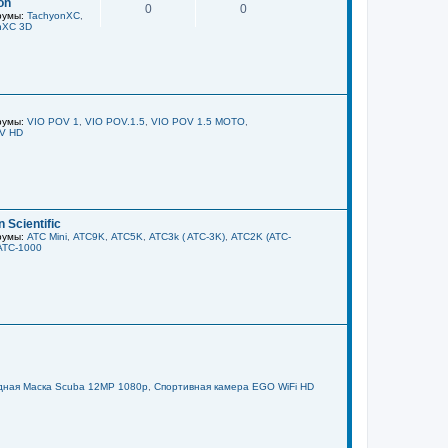
on
0
0
умы:
TachyonXC
,
nXC 3D
умы:
VIO POV 1
,
VIO POV.1.5
,
VIO POV 1.5 MOTO
,
V HD
 Scientific
умы:
ATC Mini
,
ATC9K
,
ATC5K
,
ATC3k ( ATC-3K)
,
ATC2K (ATC-
ATC-1000
дная Маска Scuba 12MP 1080p
,
Спортивная камера EGO WiFi HD