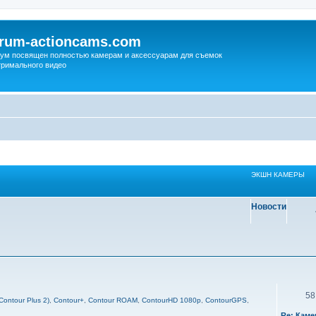
orum-actioncams.com
ум посвящен полностью камерам и аксессуарам для съемок
тримального видео
ЭКШН КАМЕРЫ
Новости
58
Contour Plus 2)
,
Contour+
,
Contour ROAM
,
ContourHD 1080p
,
ContourGPS
,
Re: Каме