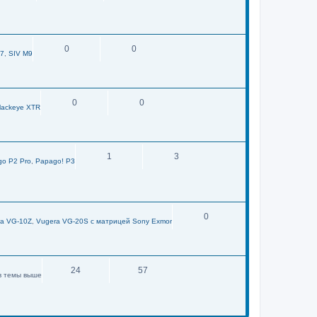
0
0
M7
,
SIV M9
0
0
lackeye XTR
1
3
o P2 Pro
,
Papago! P3
0
ra VG-10Z
,
Vugera VG-20S с матрицей Sony Exmor
24
57
в темы выше