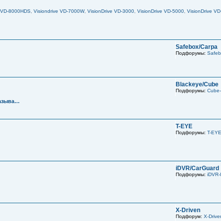
e VD-8000HDS
,
Visiondrive VD-7000W
,
VisionDrive VD-3000
,
VisionDrive VD-5000
,
VisionDrive V
Safebox/Carpa
Подфорумы:
Safeb
Blackeye/Cube
Подфорумы:
Cube
казыва…
T-EYE
Подфорумы:
T-EY
iDVR/CarGuard
Подфорумы:
iDVR-
X-Driven
Подфорум:
X-Driv