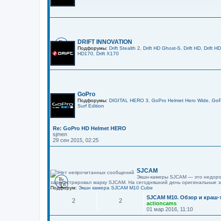
DRIFT INNOVATION
Подфорумы:
Drift Stealth 2
,
Drift HD Ghost-S
,
Drift HD
,
Drift H
HD170
,
Drift X170
GoPro
Подфорумы:
DIGITAL HERO 3
,
GoPro Helmet Hero Wide
,
GoP
Surf Edition
Re: GoPro HD Helmet HERO
sjmen
29 сен 2015, 02:25
SJCAM
Экшн-камеры SJCAM — это недорог
зарегистрировал марку SJCAM. На сегодняшний день оригинальные э
Подфорум:
Экшн камера SJCAM M10 Cube
SJCAM M10. Обзор и краш-
2
2
actioncams
01 мар 2016, 11:10