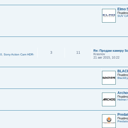
Elmo 
Подфор
SUV C
Re: Продам камеру 
3
11
Krasnov
10
,
Sony Action Cam HDR-
21 авг 2015, 10:22
BLAC
Подфор
BlackE
Archo
Подфор
Helmet
Preda
Подфор
Predat