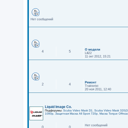
Нет сообщений
О модели
4
5
Lili22
11 окт 2012, 15:21
Ремонт
2
4
Traktorist
20 ноя 2011, 12:40
Liquid Image Co.
Подфорумы:
Scuba Video Mask D1
,
Scuba Video Mask 320(3
1080p
,
Защитная Маска All Sport 720p
,
Маска Torque Offroa
Нет сообщений
0
0