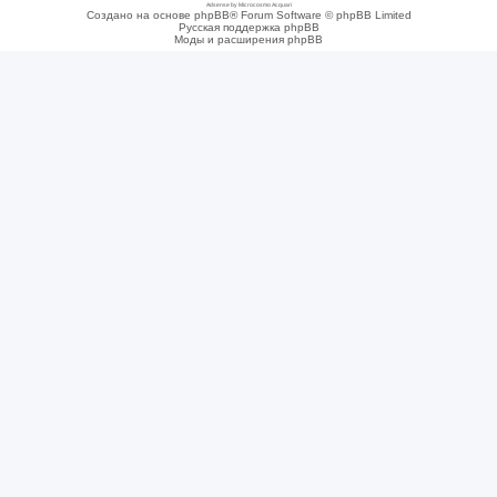
Adsense by Microcosmo Acquari
Создано на основе phpBB® Forum Software © phpBB Limited
Русская поддержка phpBB
Моды и расширения phpBB