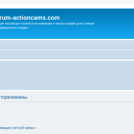
orum-actioncams.com
ум посвящен полностью камерам и аксессуарам для съемок
тримального видео
торизованы.
ивации учётной записи