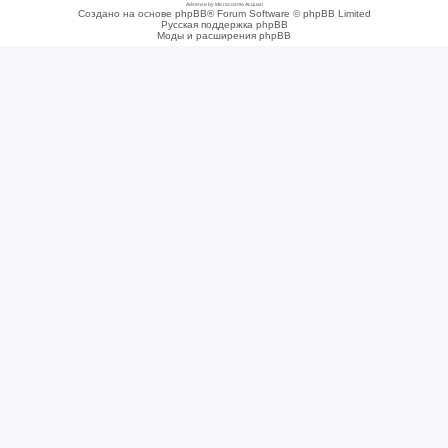
Adsense by Microcosmo Acquari
Создано на основе phpBB® Forum Software © phpBB Limited
Русская поддержка phpBB
Моды и расширения phpBB