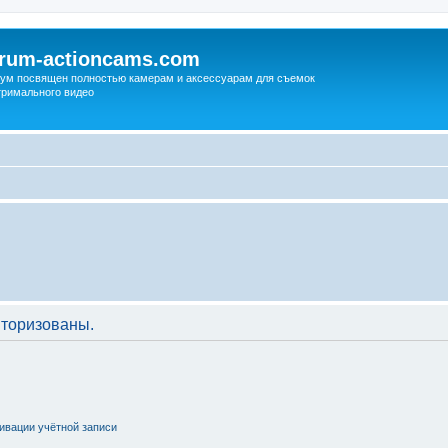
orum-actioncams.com
ум посвящен полностью камерам и аксессуарам для съемок
тримального видео
торизованы.
ивации учётной записи