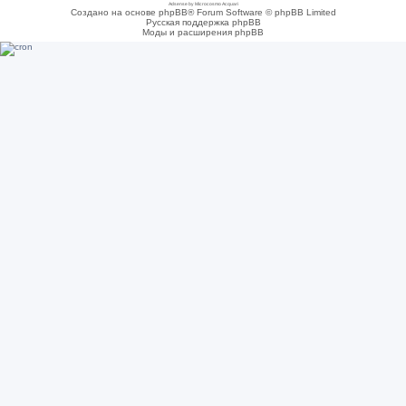
Adsense by Microcosmo Acquari
Создано на основе phpBB® Forum Software © phpBB Limited
Русская поддержка phpBB
Моды и расширения phpBB