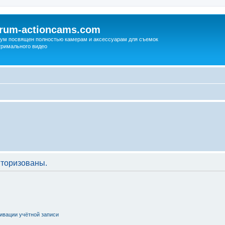
orum-actioncams.com
ум посвящен полностью камерам и аксессуарам для съемок
тримального видео
торизованы.
ивации учётной записи