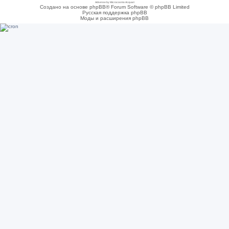
Adsense by Microcosmo Acquari
Создано на основе phpBB® Forum Software © phpBB Limited
Русская поддержка phpBB
Моды и расширения phpBB