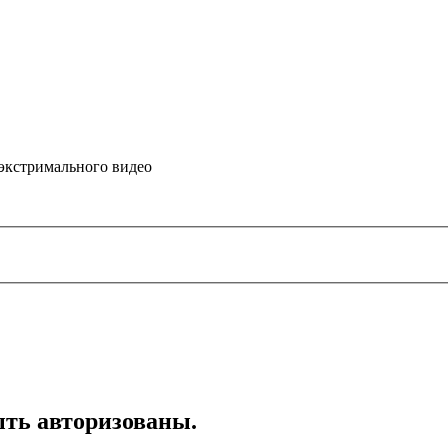
 экстримального видео
ть авторизованы.