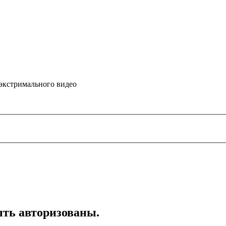
 экстримального видео
ть авторизованы.