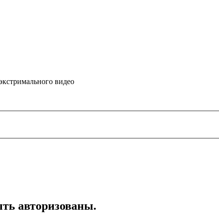
 экстримального видео
ть авторизованы.