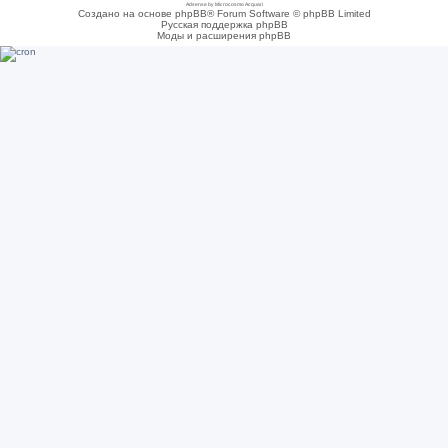
Adsense by Microcosmo Acquari
Создано на основе phpBB® Forum Software © phpBB Limited
Русская поддержка phpBB
Моды и расширения phpBB