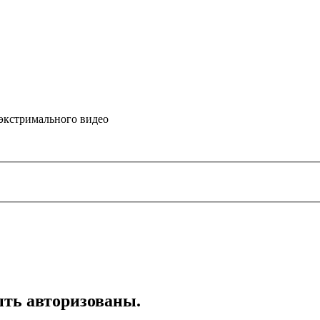
 экстримального видео
ть авторизованы.